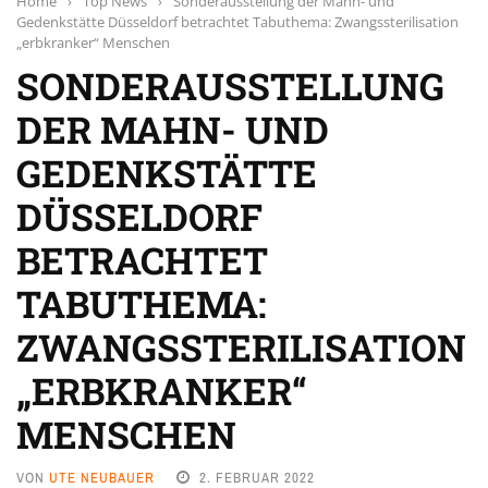
Home
›
Top News
›
Sonderausstellung der Mahn- und
Gedenkstätte Düsseldorf betrachtet Tabuthema: Zwangssterilisation
„erbkranker“ Menschen
SONDERAUSSTELLUNG
DER MAHN- UND
GEDENKSTÄTTE
DÜSSELDORF
BETRACHTET
TABUTHEMA:
ZWANGSSTERILISATION
„ERBKRANKER“
MENSCHEN
VON
UTE NEUBAUER
2. FEBRUAR 2022