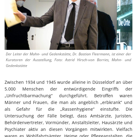
Der Leiter der Mahn- und Gedenkstätte, Dr. Bastian Fleermann, ist einer der
Kuratoren der Ausstellung, Foto: Astrid Hirsch-von Borries, Mahn- und
Gedenkstätte
Zwischen 1934 und 1945 wurde alleine in Düsseldorf an über
5.000 Menschen der entwürdigende Eingriffs der
„Unfruchtbarmachung“ durchgeführt. Betroffen waren
Männer und Frauen, die man als angeblich „erbkrank“ und
als Gefahr für die „Rassenhygiene“ einstufte. Die
Untersuchung der Fälle belegt, dass Amtsärzte, Juristen,
Behördenvertreter, Vormünder, Anstaltsleiter, Hausärzte und
Psychiater aktiv an diesen Vorgängen mitwirkten. Vielfach
waren es Wohlfahrtsämter, Heime oder Pflegeanstalten, die