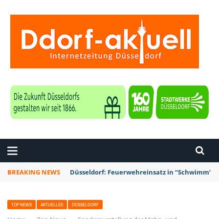
ZEITUNG DÜSSELDORF
BREAKING NEWS
Düsseldorf: Punk-Bahn-Fahrt mit Dosenbier u
TOP NEWS
AKTUELLES
DÜSSELDORF