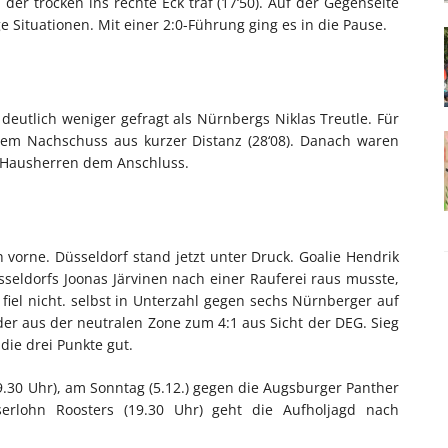
er trocken ins rechte Eck traf (17‘50). Auf der Gegenseite
 Situationen. Mit einer 2:0-Führung ging es in die Pause.
deutlich weniger gefragt als Nürnbergs Niklas Treutle. Für
einem Nachschuss aus kurzer Distanz (28‘08). Danach waren
e Hausherren dem Anschluss.
ch vorne. Düsseldorf stand jetzt unter Druck. Goalie Hendrik
seldorfs Joonas Järvinen nach einer Rauferei raus musste,
fiel nicht. selbst in Unterzahl gegen sechs Nürnberger auf
Eder aus der neutralen Zone zum 4:1 aus Sicht der DEG. Sieg
die drei Punkte gut.
9.30 Uhr), am Sonntag (5.12.) gegen die Augsburger Panther
erlohn Roosters (19.30 Uhr) geht die Aufholjagd nach