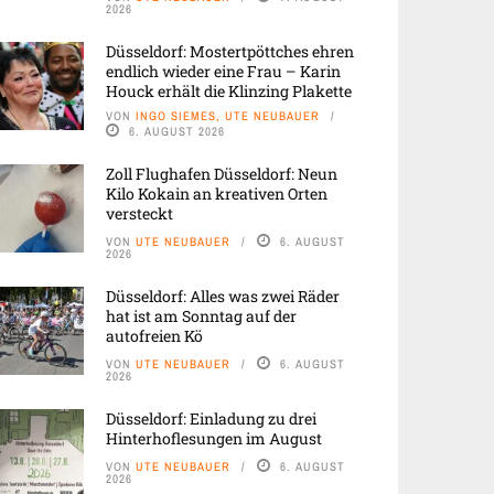
2026
Düsseldorf: Mostertpöttches ehren
endlich wieder eine Frau – Karin
Houck erhält die Klinzing Plakette
VON
INGO SIEMES, UTE NEUBAUER
6. AUGUST 2026
Zoll Flughafen Düsseldorf: Neun
Kilo Kokain an kreativen Orten
versteckt
VON
UTE NEUBAUER
6. AUGUST
2026
Düsseldorf: Alles was zwei Räder
hat ist am Sonntag auf der
autofreien Kö
VON
UTE NEUBAUER
6. AUGUST
2026
Düsseldorf: Einladung zu drei
Hinterhoflesungen im August
VON
UTE NEUBAUER
6. AUGUST
2026