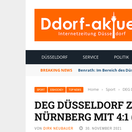
INTERNETZEITUNG DÜSSELDORF
DÜSSELDORF
SERVICE
POLITIK
BREAKING NEWS
Benrath: Im Bereich des Dü
Home
›
Sport
›
DEG D
SPORT
EISHOCKEY
TOP NEWS
DEG DÜSSELDORF Z
NÜRNBERG MIT 4:1 (2:
VON
DIRK NEUBAUER
30. NOVEMBER 2021