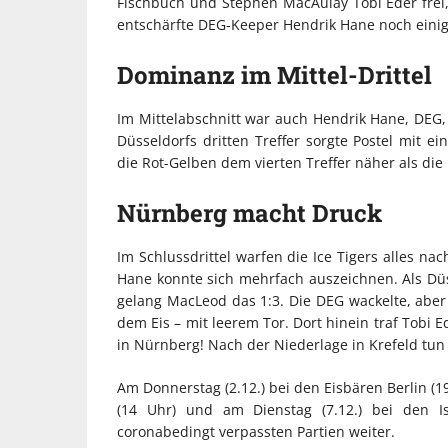
Fischbuch und Stephen MacAulay Tobi Eder frei, d
entschärfte DEG-Keeper Hendrik Hane noch einige
Dominanz im Mittel-Drittel
Im Mittelabschnitt war auch Hendrik Hane, DEG, 
Düsseldorfs dritten Treffer sorgte Postel mit 
die Rot-Gelben dem vierten Treffer näher als di
Nürnberg macht Druck
Im Schlussdrittel warfen die Ice Tigers alles na
Hane konnte sich mehrfach auszeichnen. Als Düs
gelang MacLeod das 1:3. Die DEG wackelte, aber 
dem Eis – mit leerem Tor. Dort hinein traf Tobi 
in Nürnberg! Nach der Niederlage in Krefeld tun 
Am Donnerstag (2.12.) bei den Eisbären Berlin (1
(14 Uhr) und am Dienstag (7.12.) bei den Is
coronabedingt verpassten Partien weiter.