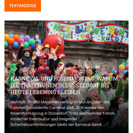
TEXTANZEIGE
KARNEVAL UND ROSENMONTAG: WARUM
DIE TRADITIONEN IN DÜSSELDORF BIS
HEUTE LEBENDIG BLEIBEN
Mehr als 700.000 Menschen verfolgten laut Angaben des
Comitee Düsseldorfer Carneval auch 2026 wieder den
Rosenmontagszug in Düsseldorf. Trotz wechselnder Trends,
moderner Eventkultur und steigender
Sicherheitsanforderungen bleibt der Karneval damit ...