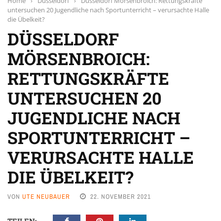
Home
›
Düsseldorf
›
Düsseldorf Mörsenbroich: Rettungskräfte
untersuchen 20 Jugendliche nach Sportunterricht – verursachte Halle
die Übelkeit?
DÜSSELDORF
MÖRSENBROICH:
RETTUNGSKRÄFTE
UNTERSUCHEN 20
JUGENDLICHE NACH
SPORTUNTERRICHT –
VERURSACHTE HALLE
DIE ÜBELKEIT?
VON
UTE NEUBAUER
22. NOVEMBER 2021