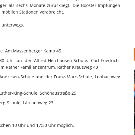
ger als sechs Monate zurückliegt. Die Booster-Impfungen
mobilen Stationen verabreicht.
n unterwegs.
ule, Am Massenberger Kamp 45
0 Uhr an der Alfred-Herrhausen-Schule, Carl-Friedrich-
 am Rather Familienzentrum, Rather Kreuzweg 43
-Andresen-Schule und der Franz-Marc-Schule, Lohbachweg
Luther-King-Schule, Schönaustraße 25
berg-Schule, Lärchenweg 23.
INDUSTRIELLER CHIC: WIE
KUNSTSTOFFFENSTER DEN
schen 10 Uhr und 17:30 Uhr möglich.
LOFT-STIL IN IHREM