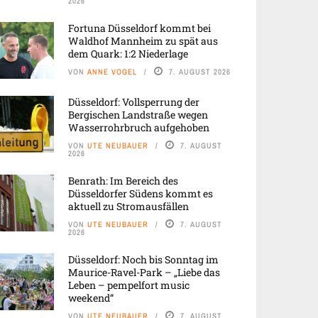
2026
Fortuna Düsseldorf kommt bei
Waldhof Mannheim zu spät aus
dem Quark: 1:2 Niederlage
VON
ANNE VOGEL
7. AUGUST 2026
Düsseldorf: Vollsperrung der
Bergischen Landstraße wegen
Wasserrohrbruch aufgehoben
VON
UTE NEUBAUER
7. AUGUST
2026
Benrath: Im Bereich des
Düsseldorfer Südens kommt es
aktuell zu Stromausfällen
VON
UTE NEUBAUER
7. AUGUST
2026
Düsseldorf: Noch bis Sonntag im
Maurice-Ravel-Park – „Liebe das
Leben – pempelfort music
weekend“
VON
UTE NEUBAUER
7. AUGUST