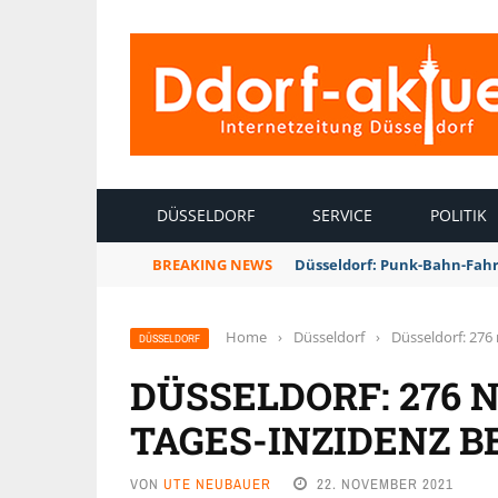
INTERNETZEITUNG DÜSSELDORF
DÜSSELDORF
SERVICE
POLITIK
BREAKING NEWS
Düsseldorf: Punk-Bahn-Fah
Home
›
Düsseldorf
›
Düsseldorf: 276 
DÜSSELDORF
DÜSSELDORF: 276 N
TAGES-INZIDENZ BE
VON
UTE NEUBAUER
22. NOVEMBER 2021