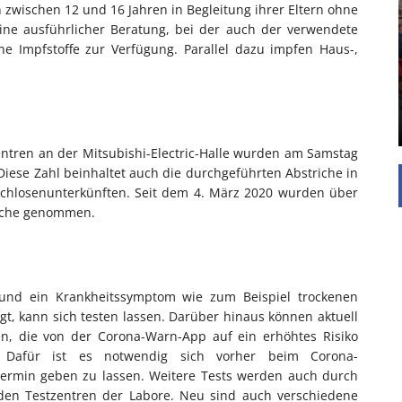
EINFAMILIENHAUS
zwischen 12 und 16 Jahren in Begleitung ihrer Eltern ohne
UNTERSTÜTZEN
eine ausführlicher Beratung, bei der auch der verwendete
ene Impfstoffe zur Verfügung. Parallel dazu impfen Haus-,
Die Inspiration des industriellen Chics sind die
Werkshallen des Industriezeitalters. Die Basis für
diesen Stil sind große Räume, schlicht gehalten
mit rustikalen Elementen und großen
Fensterflächen. Wie so vieles wurde ...
ntren an der Mitsubishi-Electric-Halle wurden am Samstag
Diese Zahl beinhaltet auch die durchgeführten Abstriche in
achlosenunterkünften. Seit dem 4. März 2020 wurden über
riche genommen.
t und ein Krankheitssymptom wie zum Beispiel trockenen
t, kann sich testen lassen. Darüber hinaus können aktuell
en, die von der Corona-Warn-App auf ein erhöhtes Risiko
. Dafür ist es notwendig sich vorher beim Corona-
Termin geben zu lassen. Weitere Tests werden auch durch
 den Testzentren der Labore. Neu sind auch verschiedene