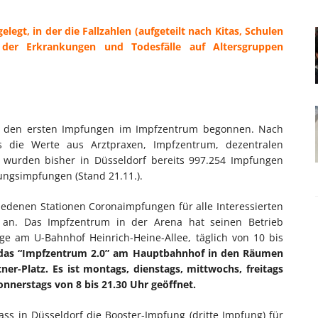
elegt, in der die Fallzahlen (aufgeteilt nach Kitas, Schulen
 der Erkrankungen und Todesfälle auf Altersgruppen
t den ersten Impfungen im Impfzentrum begonnen. Nach
s die Werte aus Arztpraxen, Impfzentrum, dezentralen
, wurden bisher in Düsseldorf bereits 997.254 Impfungen
hungsimpfungen (Stand 21.11.).
schiedenen Stationen Coronaimpfungen für alle Interessierten
an. Das Impfzentrum in der Arena hat seinen Betrieb
age am U-Bahnhof Heinrich-Heine-Allee, täglich von 10 bis
s das “Impfzentrum 2.0” am Hauptbahnhof in den Räumen
ner-Platz. Es ist montags, dienstags, mittwochs, freitags
nnerstags von 8 bis 21.30 Uhr geöffnet.
ss in Düsseldorf die Booster-Impfung (dritte Impfung) für