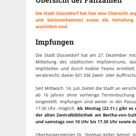
Die Stadt Düsseldorf hat hier eine Übersicht ang
und Seniorenheimen) sowie die Verteilung
ersichtlich sind.
Impfungen
Die Stadt Düsseldorf hat am 27. Dezember mi
Mitteilung des städtischen Impfzentrums, da
Impfstellen und durch mobile Teams ermittelt
verabreicht, davon 501.336 Zweit- oder Auffrisc
Seit Mittwoch, 14. Juli, bietet die Stadt an ver
ab 16 Jahren ohne vorherige Terminbuchung 
eingestellt. Impfungen sind weiter in der Pass
17:30 Uhr, möglich.
Ab Montag (22.11.) gibt e
der alten Zentralbibliothek am Bertha-von-Sutt
und samstags von 10 Uhr bis 17.30 Uhr sowie do
Oberbürgermeister Dr. Stephan Keller betont, da