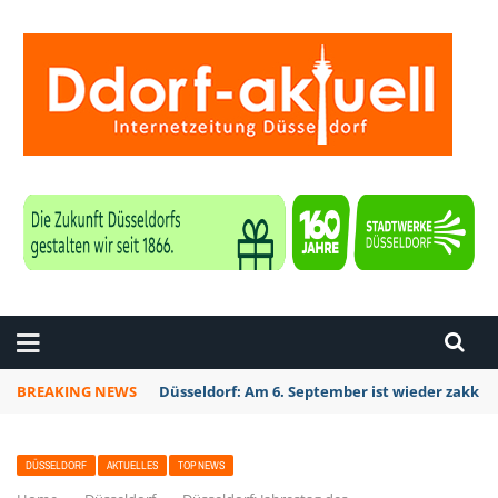
ZEITUNG DÜSSELDORF
BREAKING NEWS
Düsseldorf Kalkum: Bei Sondierungsarbeiten P
DÜSSELDORF
AKTUELLES
TOP NEWS