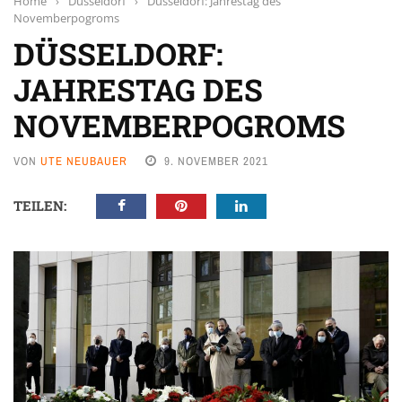
Home
›
Düsseldorf
›
Düsseldorf: Jahrestag des
Novemberpogroms
DÜSSELDORF:
JAHRESTAG DES
NOVEMBERPOGROMS
VON
UTE NEUBAUER
9. NOVEMBER 2021
TEILEN: