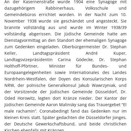
An der Kasernenstraße wurde 1904 eine Synagoge mit
dazugehörigem Rabbinerhaus, Volksschule und
Gemeindebüros errichtet worden. In der Nacht zum 10.
November 1938 wurde sie geschändet und angesteckt. Sie
brannte vollständig aus und wurde im Winter 1938/39
vollständig abgerissen. Die Jüdische Gemeinde hatte am
Dienstagvormittag an den Standort der ehemaligen Synagoge
zum Gedenken eingeladen. Oberbürgermeister Dr. Stephan
Keller, Landtagspräsident André Kuper,
Landtagsvizepräsidentin Carina Gödecke, Dr. Stephan
Holthoff-Pförtner, Minister für Bundes- und
Europaangelegenheiten sowie Internationales des Landes
Nordrhein-Westfalen, der Doyen des Konsularischen Korps
NRW, der polnische Generalkonsul Jakub Wawrzyniak, und
der Vorsitzende der Jüdischen Gemeinde Düsseldorf, Dr.
Oded Horowitz, legten dort Kränze nieder. Der Kantor der
Jüdischen Gemeinde Aaron Malinsky sang das Trauergebet “El
male rachamin”. Coronabedingt fand das Gedenken nur im
kleinen Kreis statt. Später gedachten die Düsseldorfer Jonges,
der Deutsche Gewerkschaftsbund, und beide christlichen
Kirchen ebenfalls mit Kränzen.