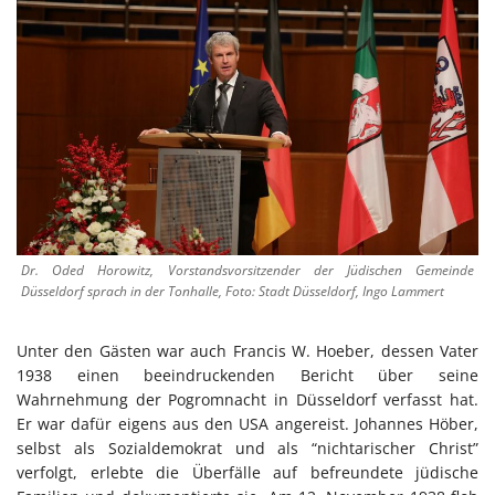
Dr. Oded Horowitz, Vorstandsvorsitzender der Jüdischen Gemeinde
Düsseldorf sprach in der Tonhalle, Foto: Stadt Düsseldorf, Ingo Lammert
Unter den Gästen war auch Francis W. Hoeber, dessen Vater
1938 einen beeindruckenden Bericht über seine
Wahrnehmung der Pogromnacht in Düsseldorf verfasst hat.
Er war dafür eigens aus den USA angereist. Johannes Höber,
selbst als Sozialdemokrat und als “nichtarischer Christ”
verfolgt, erlebte die Überfälle auf befreundete jüdische