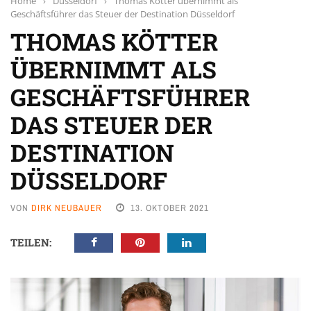
Home
›
Düsseldorf
›
Thomas Kötter übernimmt als
Geschäftsführer das Steuer der Destination Düsseldorf
THOMAS KÖTTER
ÜBERNIMMT ALS
GESCHÄFTSFÜHRER
DAS STEUER DER
DESTINATION
DÜSSELDORF
VON
DIRK NEUBAUER
13. OKTOBER 2021
TEILEN: