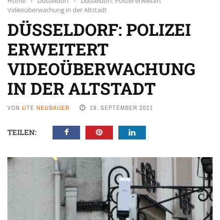
Home
›
Düsseldorf
›
Düsseldorf: Polizei erweitert
Videoüberwachung in der Altstadt
DÜSSELDORF: POLIZEI
ERWEITERT
VIDEOÜBERWACHUNG
IN DER ALTSTADT
VON
UTE NEUBAUER
28. SEPTEMBER 2021
TEILEN: