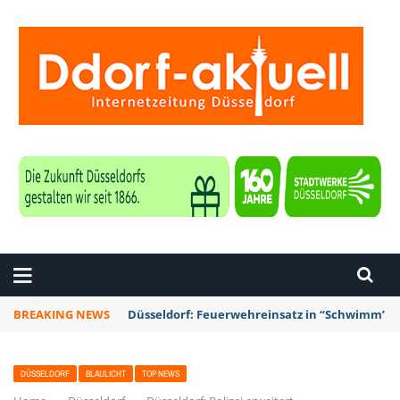
ZEITUNG DÜSSELDORF
BREAKING NEWS
Düsseldorf: Punk-Bahn-Fahrt mit Dosenbier u
DÜSSELDORF
BLAULICHT
TOP NEWS