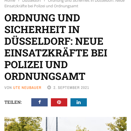
Home
›
Düsseldorf
›
Ordnung und Sicherheit in Düsseldorf: Neue
Einsatzkräfte bei Polizei und Ordnungsamt
ORDNUNG UND
SICHERHEIT IN
DÜSSELDORF: NEUE
EINSATZKRÄFTE BEI
POLIZEI UND
ORDNUNGSAMT
VON
UTE NEUBAUER
2. SEPTEMBER 2021
TEILEN: