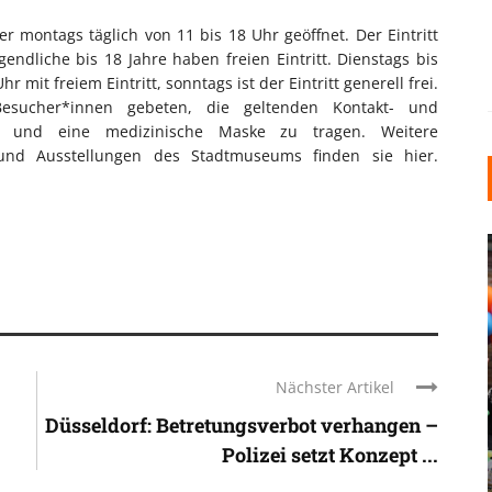
 montags täglich von 11 bis 18 Uhr geöffnet. Der Eintritt
endliche bis 18 Jahre haben freien Eintritt. Dienstags bis
 mit freiem Eintritt, sonntags ist der Eintritt generell frei.
Besucher*innen gebeten, die geltenden Kontakt- und
n und eine medizinische Maske zu tragen. Weitere
und Ausstellungen des Stadtmuseums finden sie hier.
Nächster Artikel
INDUSTRIELLER CHIC: WIE
KUNSTSTOFFFENSTER DEN
Düsseldorf: Betretungsverbot verhangen –
LOFT-STIL IN IHREM
Polizei setzt Konzept ...
EINFAMILIENHAUS