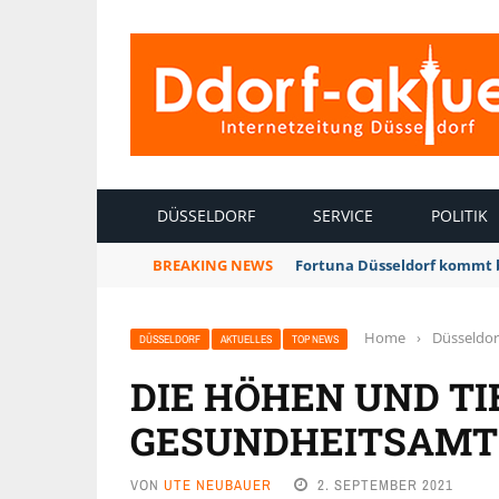
INTERNETZEITUNG DÜSSELDORF
DÜSSELDORF
SERVICE
POLITIK
BREAKING NEWS
Fortuna Düsseldorf kommt 
Home
›
Düsseldor
DÜSSELDORF
AKTUELLES
TOP NEWS
DIE HÖHEN UND TI
GESUNDHEITSAMT
VON
UTE NEUBAUER
2. SEPTEMBER 2021