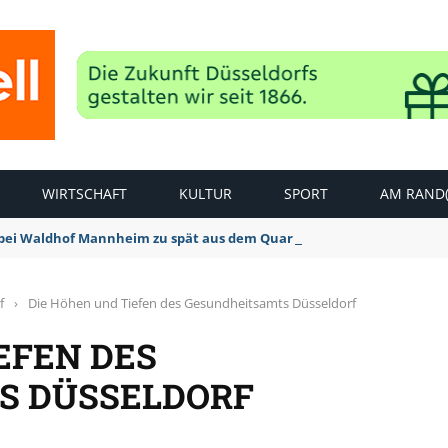
WIRTSCHAFT
KULTUR
SPORT
AM RAND(
bei Waldhof Mannheim zu spät aus dem Quark: 1:2 Niederlage
f
›
Die Höhen und Tiefen des Gesundheitsamts Düsseldorf
EFEN DES
S DÜSSELDORF