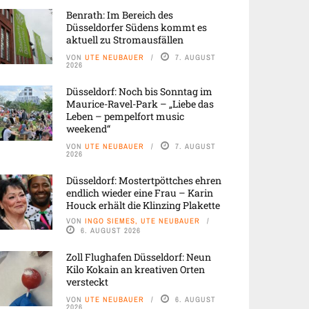
Benrath: Im Bereich des
Düsseldorfer Südens kommt es
aktuell zu Stromausfällen
VON
UTE NEUBAUER
7. AUGUST
2026
Düsseldorf: Noch bis Sonntag im
Maurice-Ravel-Park – „Liebe das
Leben – pempelfort music
weekend“
VON
UTE NEUBAUER
7. AUGUST
2026
Düsseldorf: Mostertpöttches ehren
endlich wieder eine Frau – Karin
Houck erhält die Klinzing Plakette
VON
INGO SIEMES, UTE NEUBAUER
6. AUGUST 2026
Zoll Flughafen Düsseldorf: Neun
Kilo Kokain an kreativen Orten
versteckt
VON
UTE NEUBAUER
6. AUGUST
2026