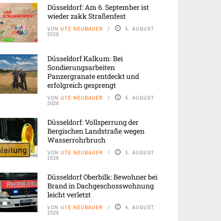
Düsseldorf: Am 6. September ist
wieder zakk Straßenfest
VON
UTE NEUBAUER
5. AUGUST
2026
Düsseldorf Kalkum: Bei
Sondierungsarbeiten
Panzergranate entdeckt und
erfolgreich gesprengt
VON
UTE NEUBAUER
5. AUGUST
2026
Düsseldorf: Vollsperrung der
Bergischen Landstraße wegen
Wasserrohrbruch
VON
UTE NEUBAUER
5. AUGUST
2026
Düsseldorf Oberbilk: Bewohner bei
Brand in Dachgeschosswohnung
leicht verletzt
VON
UTE NEUBAUER
4. AUGUST
2026