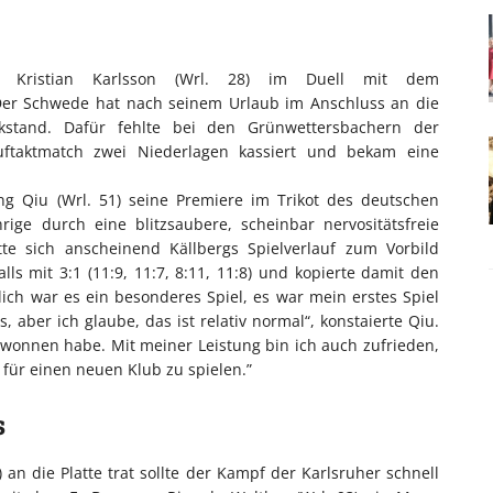
te Kristian Karlsson (Wrl. 28) im Duell mit dem
. Der Schwede hat nach seinem Urlaub im Anschluss an die
kstand. Dafür fehlte bei den Grünwettersbachern der
uftaktmatch zwei Niederlagen kassiert und bekam eine
g Qiu (Wrl. 51) seine Premiere im Trikot des deutschen
rige durch eine blitzsaubere, scheinbar nervositätsfreie
tte sich anscheinend Källbergs Spielverlauf zum Vorbild
 mit 3:1 (11:9, 11:7, 8:11, 11:8) und kopierte damit den
lich war es ein besonderes Spiel, es war mein erstes Spiel
, aber ich glaube, das ist relativ normal“, konstaierte Qiu.
ewonnen habe. Mit meiner Leistung bin ich auch zufrieden,
l für einen neuen Klub zu spielen.”
s
) an die Platte trat sollte der Kampf der Karlsruher schnell