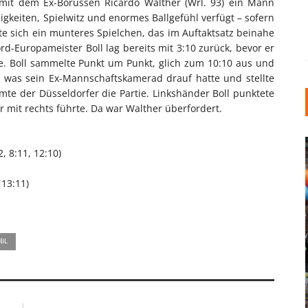
 mit dem Ex-Borussen Ricardo Walther (Wrl. 93) ein Mann
gkeiten, Spielwitz und enormes Ballgefühl verfügt – sofern
lte sich ein munteres Spielchen, das im Auftaktsatz beinahe
d-Europameister Boll lag bereits mit 3:10 zurück, bevor er
te. Boll sammelte Punkt um Punkt, glich zum 10:10 aus und
r, was sein Ex-Mannschaftskamerad drauf hatte und stellte
te der Düsseldorfer die Partie. Linkshänder Boll punktete
r mit rechts führte. Da war Walther überfordert.
, 8:11, 12:10)
 13:11)
INDUSTRIELLER CHIC: WIE
BL
KUNSTSTOFFFENSTER DEN
LOFT-STIL IN IHREM
EINFAMILIENHAUS
UNTERSTÜTZEN