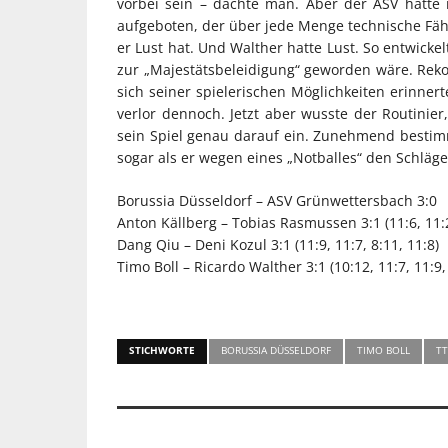
vorbei sein – dachte man. Aber der ASV hatte
aufgeboten, der über jede Menge technische Fähi
er Lust hat. Und Walther hatte Lust. So entwicke
zur „Majestätsbeleidigung“ geworden wäre. Rekor
sich seiner spielerischen Möglichkeiten erinner
verlor dennoch. Jetzt aber wusste der Routinie
sein Spiel genau darauf ein. Zunehmend bestimm
sogar als er wegen eines „Notballes“ den Schläge
Borussia Düsseldorf – ASV Grünwettersbach 3:0
Anton Källberg – Tobias Rasmussen 3:1 (11:6, 11:2
Dang Qiu – Deni Kozul 3:1 (11:9, 11:7, 8:11, 11:8)
Timo Boll – Ricardo Walther 3:1 (10:12, 11:7, 11:9,
STICHWORTE
BORUSSIA DÜSSELDORF
TIMO BOLL
TT