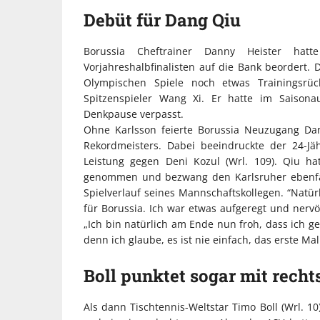
Debüt für Dang Qiu
Borussia Cheftrainer Danny Heister hat
Vorjahreshalbfinalisten auf die Bank beordert
Olympischen Spiele noch etwas Trainingsrüc
Spitzenspieler Wang Xi. Er hatte im Saisona
Denkpause verpasst.
Ohne Karlsson feierte Borussia Neuzugang Dan
Rekordmeisters. Dabei beeindruckte der 24-Jäh
Leistung gegen Deni Kozul (Wrl. 109). Qiu ha
genommen und bezwang den Karlsruher ebenfalls
Spielverlauf seines Mannschaftskollegen. “Natür
für Borussia. Ich war etwas aufgeregt und nervös
„Ich bin natürlich am Ende nun froh, dass ich g
denn ich glaube, es ist nie einfach, das erste Ma
Boll punktet sogar mit recht
Als dann Tischtennis-Weltstar Timo Boll (Wrl. 10