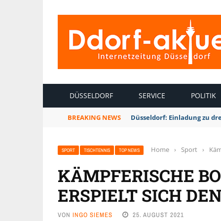
INTERNETZEITUNG DÜSSELDORF
DÜSSELDORF
SERVICE
POLITIK
BREAKING NEWS
Düsseldorf: Einladung zu dr
Home
›
Sport
›
Kämp
SPORT
TISCHTENNIS
TOP NEWS
KÄMPFERISCHE BO
ERSPIELT SICH DE
VON
INGO SIEMES
25. AUGUST 2021