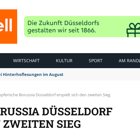
WIRTSCHAFT
KULTUR
SPORT
AM RAND(
ei Hinterhoflesungen im August
ferische Borussia Düsseldorf erspielt sich den zweiten Sieg
RUSSIA DÜSSELDORF
N ZWEITEN SIEG