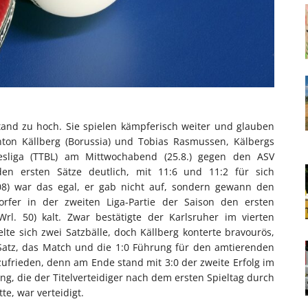
kstand zu hoch. Sie spielen kämpferisch weiter und glauben
Anton Källberg (Borussia) und Tobias Rasmussen, Kälbergs
esliga (TTBL) am Mittwochabend (25.8.) gegen den ASV
en ersten Sätze deutlich, mit 11:6 und 11:2 für sich
08) war das egal, er gab nicht auf, sondern gewann den
fer in der zweiten Liga-Partie der Saison den ersten
Wrl. 50) kalt. Zwar bestätigte der Karlsruher im vierten
te sich zwei Satzbälle, doch Källberg konterte bravourös,
 Satz, das Match und die 1:0 Führung für den amtierenden
zufrieden, denn am Ende stand mit 3:0 der zweite Erfolg im
ng, die der Titelverteidiger nach dem ersten Spieltag durch
e, war verteidigt.