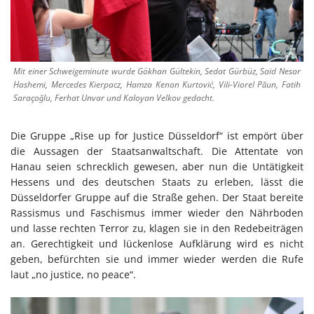
Mit einer Schweigeminute wurde Gökhan Gültekin, Sedat Gürbüz, Said Nesar
Hashemi, Mercedes Kierpacz, Hamza Kenan Kurtović, Vili-Viorel Păun, Fatih
Saraçoğlu, Ferhat Unvar und Kaloyan Velkov gedacht.
Die Gruppe „Rise up for Justice Düsseldorf“ ist empört über
die Aussagen der Staatsanwaltschaft. Die Attentate von
Hanau seien schrecklich gewesen, aber nun die Untätigkeit
Hessens und des deutschen Staats zu erleben, lässt die
Düsseldorfer Gruppe auf die Straße gehen. Der Staat bereite
Rassismus und Faschismus immer wieder den Nährboden
und lasse rechten Terror zu, klagen sie in den Redebeiträgen
an. Gerechtigkeit und lückenlose Aufklärung wird es nicht
geben, befürchten sie und immer wieder werden die Rufe
laut „no justice, no peace“.