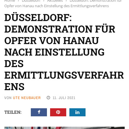
Home
›
Düsseldorf
›
Aktuelles
›
Düsseldorf: Demonstration für
Opfer von Hanau nach Einstellung des Ermittlungsverfahrens
DÜSSELDORF:
DEMONSTRATION FÜR
OPFER VON HANAU
NACH EINSTELLUNG
DES
ERMITTLUNGSVERFAHR
ENS
VON
UTE NEUBAUER
11. JULI 2021
TEILEN: