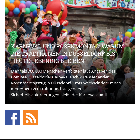
KARNEVAL UND ROSENMONTAG: WARUM
DIE TRADITIONEN IN DÜSSELDORF BIS
HEUTE LEBENDIG BLEIBEN
Mehr als 700.000 Menschen verfolgten laut Angaben des
Comitee Düsseldorfer Carneval auch 2026 wieder den
Rosenmontagszug in Düsseldorf. Trotz wechselnder Trends,
moderner Eventkultur und steigender
Sicherheitsanforderungen bleibt der Karneval damit ...