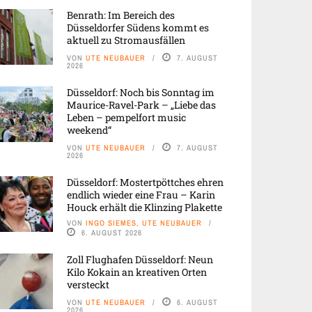
Benrath: Im Bereich des
Düsseldorfer Südens kommt es
aktuell zu Stromausfällen
VON
UTE NEUBAUER
7. AUGUST
2026
Düsseldorf: Noch bis Sonntag im
Maurice-Ravel-Park – „Liebe das
Leben – pempelfort music
weekend“
VON
UTE NEUBAUER
7. AUGUST
2026
Düsseldorf: Mostertpöttches ehren
endlich wieder eine Frau – Karin
Houck erhält die Klinzing Plakette
VON
INGO SIEMES, UTE NEUBAUER
6. AUGUST 2026
Zoll Flughafen Düsseldorf: Neun
Kilo Kokain an kreativen Orten
versteckt
VON
UTE NEUBAUER
6. AUGUST
2026