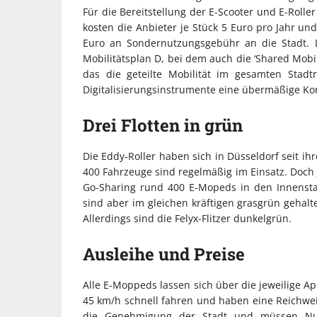
Für die Bereitstellung der E-Scooter und E-Roller
kosten die Anbieter je Stück 5 Euro pro Jahr u
Euro an Sondernutzungsgebühr an die Stadt. 
Mobilitätsplan D, bei dem auch die ‘Shared Mobil
das die geteilte Mobilität im gesamten Stad
Digitalisierungsinstrumente eine übermäßige Konz
Drei Flotten in grün
Die Eddy-Roller haben sich in Düsseldorf seit i
400 Fahrzeuge sind regelmäßig im Einsatz. Doc
Go-Sharing rund 400 E-Mopeds in den Innenstad
sind aber im gleichen kräftigen grasgrün gehalte
Allerdings sind die Felyx-Flitzer dunkelgrün.
Ausleihe und Preise
Alle E-Moppeds lassen sich über die jeweilige A
45 km/h schnell fahren und haben eine Reichwe
die Genehmigung der Stadt und müssen Nut