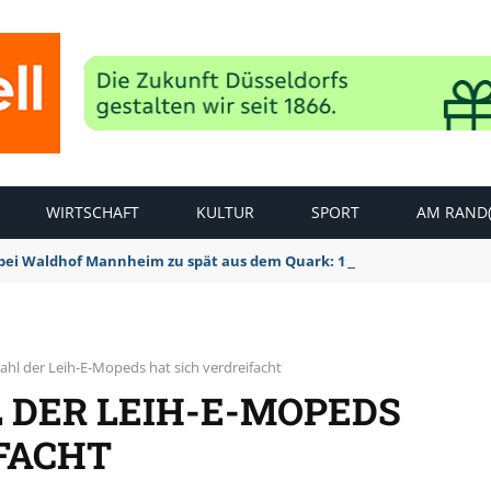
WIRTSCHAFT
KULTUR
SPORT
AM RAND(
bei Waldhof Mannheim zu spät aus dem Quark: 1:2 Niederlage
Zahl der Leih-E-Mopeds hat sich verdreifacht
 DER LEIH-E-MOPEDS
FACHT