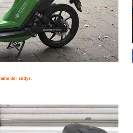
UNTERSTÜTZEN
Die Inspiration des industriellen Chics sind die
Werkshallen des Industriezeitalters. Die Basis für
diesen Stil sind große Räume, schlicht gehalten
mit rustikalen Elementen und großen
Fensterflächen. Wie so vieles wurde ...
leihe der Eddys.