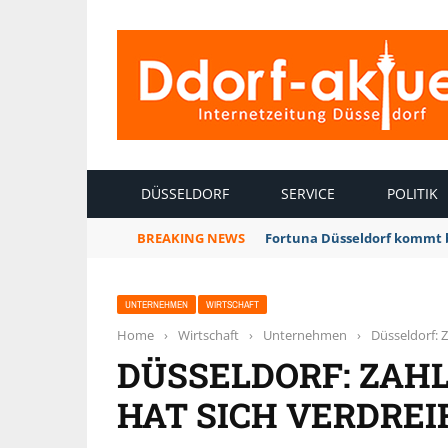
INTERNETZEITUNG DÜSSELDORF
DÜSSELDORF
SERVICE
POLITIK
BREAKING NEWS
Fortuna Düsseldorf kommt 
UNTERNEHMEN
WIRTSCHAFT
Home
›
Wirtschaft
›
Unternehmen
›
Düsseldorf: 
DÜSSELDORF: ZAHL
HAT SICH VERDREI