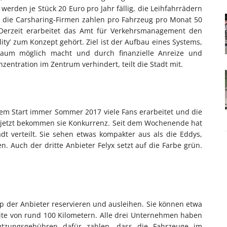
 werden je Stück 20 Euro pro Jahr fällig, die Leihfahrrädern
nd die Carsharing-Firmen zahlen pro Fahrzeug pro Monat 50
Derzeit erarbeitet das Amt für Verkehrsmanagement den
ity’ zum Konzept gehört. Ziel ist der Aufbau eines Systems,
traum möglich macht und durch finanzielle Anreize und
entration im Zentrum verhindert, teilt die Stadt mit.
hrem Start immer Sommer 2017 viele Fans erarbeitet und die
h jetzt bekommen sie Konkurrenz. Seit dem Wochenende hat
t verteilt. Sie sehen etwas kompakter aus als die Eddys,
n. Auch der dritte Anbieter Felyx setzt auf die Farbe grün.
pp der Anbieter reservieren und ausleihen. Sie können etwa
ite von rund 100 Kilometern. Alle drei Unternehmen haben
zungsgebühren dafür zahlen, dass die Fahrzeuge im