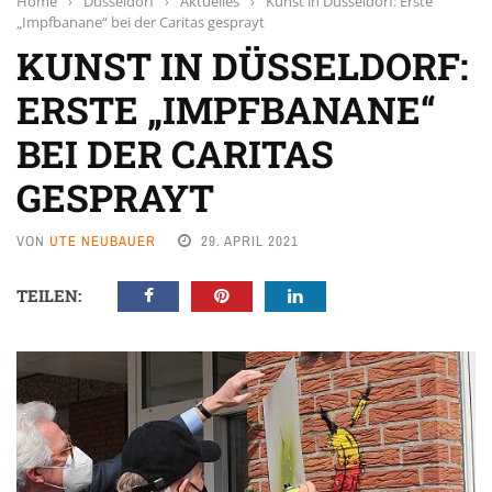
Home
›
Düsseldorf
›
Aktuelles
›
Kunst in Düsseldorf: Erste
„Impfbanane“ bei der Caritas gesprayt
KUNST IN DÜSSELDORF:
ERSTE „IMPFBANANE“
BEI DER CARITAS
GESPRAYT
VON
UTE NEUBAUER
29. APRIL 2021
TEILEN: