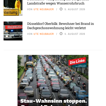
Landstraße wegen Wasserrohrbruch
VON
UTE NEUBAUER
5. AUGUST 2026
Düsseldorf Oberbilk: Bewohner bei Brand in
Dachgeschosswohnung leicht verletzt
VON
UTE NEUBAUER
4. AUGUST 2026