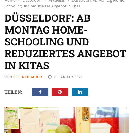
Home
›
Düsseldorf
›
Aktuelles
›
Düsseldorf: Ab Montag Home-
Schooling und reduziertes Angebot in Kitas
DÜSSELDORF: AB
MONTAG HOME-
SCHOOLING UND
REDUZIERTES ANGEBOT
IN KITAS
VON
UTE NEUBAUER
8. JANUAR 2021
TEILEN: