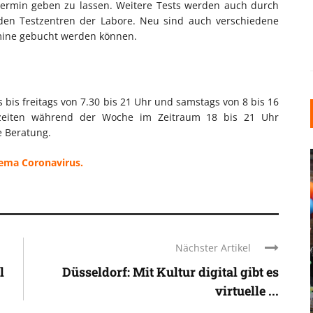
Termin geben zu lassen. Weitere Tests werden auch durch
 den Testzentren der Labore. Neu sind auch verschiedene
rmine gebucht werden können.
s bis freitags von 7.30 bis 21 Uhr und samstags von 8 bis 16
ßzeiten während der Woche im Zeitraum 18 bis 21 Uhr
e Beratung.
hema Coronavirus.
Nächster Artikel
INDUSTRIELLER CHIC: WIE
KUNSTSTOFFFENSTER DEN
l
Düsseldorf: Mit Kultur digital gibt es
LOFT-STIL IN IHREM
virtuelle ...
EINFAMILIENHAUS