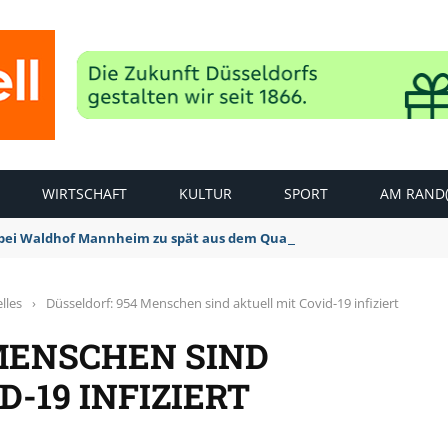
WIRTSCHAFT
KULTUR
SPORT
AM RAND(
bei Waldhof Mannheim zu spät aus dem Quark: 1:2 Niederlage
lles
›
Düsseldorf: 954 Menschen sind aktuell mit Covid-19 infiziert
 MENSCHEN SIND
-19 INFIZIERT