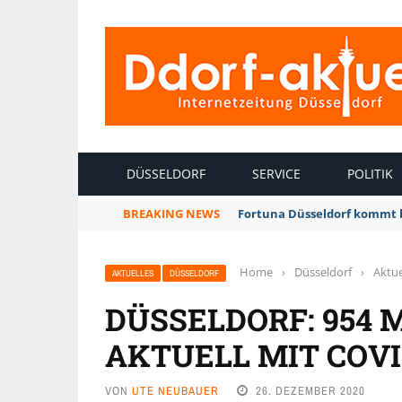
INTERNETZEITUNG DÜSSELDORF
DÜSSELDORF
SERVICE
POLITIK
BREAKING NEWS
Fortuna Düsseldorf kommt 
Home
›
Düsseldorf
›
Aktue
AKTUELLES
DÜSSELDORF
DÜSSELDORF: 954
AKTUELL MIT COVID
VON
UTE NEUBAUER
26. DEZEMBER 2020