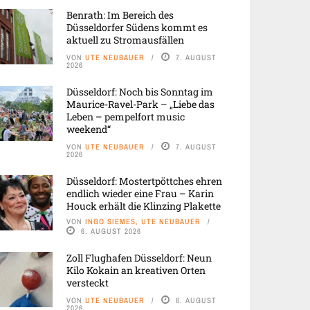
Benrath: Im Bereich des
Düsseldorfer Südens kommt es
aktuell zu Stromausfällen
VON
UTE NEUBAUER
7. AUGUST
2026
Düsseldorf: Noch bis Sonntag im
Maurice-Ravel-Park – „Liebe das
Leben – pempelfort music
weekend“
VON
UTE NEUBAUER
7. AUGUST
2026
Düsseldorf: Mostertpöttches ehren
endlich wieder eine Frau – Karin
Houck erhält die Klinzing Plakette
VON
INGO SIEMES, UTE NEUBAUER
6. AUGUST 2026
Zoll Flughafen Düsseldorf: Neun
Kilo Kokain an kreativen Orten
versteckt
VON
UTE NEUBAUER
6. AUGUST
2026