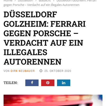
Home
›
Düsseldorf
›
Blaulicht
›
Düsseldorf Golzheim: Ferrari
gegen Porsche – Verdacht auf ein illegales Autorennen
DÜSSELDORF
GOLZHEIM: FERRARI
GEGEN PORSCHE –
VERDACHT AUF EIN
ILLEGALES
AUTORENNEN
VON
DIRK NEUBAUER
25. OKTOBER 2020
TEILEN: