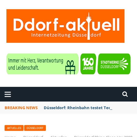
ZEITUNG DÜSSELDORF
BREAKING NEWS
Düsseldorf: Rheinbahn testet Technik zur Kon
AKTUELLES
DÜSSELDORF