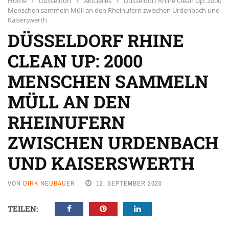
Home
›
Düsseldorf
›
Aktuelles
›
Düsseldorf Rhine Clean Up: 2000
Menschen sammeln Müll an den Rheinufern zwischen Urdenbach und
Kaiserswerth
DÜSSELDORF RHINE
CLEAN UP: 2000
MENSCHEN SAMMELN
MÜLL AN DEN
RHEINUFERN
ZWISCHEN URDENBACH
UND KAISERSWERTH
VON
DIRK NEUBAUER
12. SEPTEMBER 2020
TEILEN: