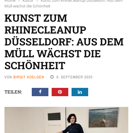
Home
›
Kultur
›
Kunst zum RhineCleanUp Düsseldorf: Aus dem
Müll wächst die Schönheit
KUNST ZUM
RHINECLEANUP
DÜSSELDORF: AUS DEM
MÜLL WÄCHST DIE
SCHÖNHEIT
VON
BIRGIT KOELGEN
9. SEPTEMBER 2020
TEILEN: