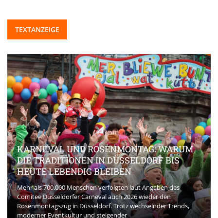
TEXTANZEIGE
KARNEVAL UND ROSENMONTAG: WARUM
DIE TRADITIONEN IN DÜSSELDORF BIS
HEUTE LEBENDIG BLEIBEN
Mehr als 700.000 Menschen verfolgten laut Angaben des
Comitee Düsseldorfer Carneval auch 2026 wieder den
Rosenmontagszug in Düsseldorf. Trotz wechselnder Trends,
moderner Eventkultur und steigender