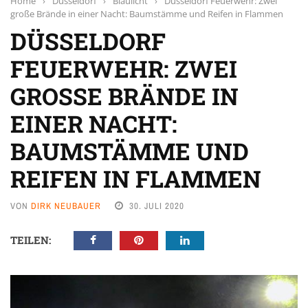
Home
›
Düsseldorf
›
Blaulicht
›
Düsseldorf Feuerwehr: Zwei
große Brände in einer Nacht: Baumstämme und Reifen in Flammen
DÜSSELDORF
FEUERWEHR: ZWEI
GROSSE BRÄNDE IN E
INER NACHT: B
AUMSTÄMME UND R
EIFEN IN FLAMMEN
VON
DIRK NEUBAUER
30. JULI 2020
TEILEN: