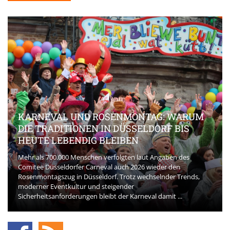
KARNEVAL UND ROSENMONTAG: WARUM
DIE TRADITIONEN IN DÜSSELDORF BIS
HEUTE LEBENDIG BLEIBEN
Mehr als 700.000 Menschen verfolgten laut Angaben des
Comitee Düsseldorfer Carneval auch 2026 wieder den
Rosenmontagszug in Düsseldorf. Trotz wechselnder Trends,
moderner Eventkultur und steigender
Sicherheitsanforderungen bleibt der Karneval damit ...