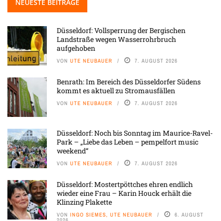
NEUESTE BEITRÄGE
Düsseldorf: Vollsperrung der Bergischen
Landstraße wegen Wasserrohrbruch
aufgehoben
VON
UTE NEUBAUER
7. AUGUST 2026
Benrath: Im Bereich des Düsseldorfer Südens
kommt es aktuell zu Stromausfällen
VON
UTE NEUBAUER
7. AUGUST 2026
Düsseldorf: Noch bis Sonntag im Maurice-Ravel-
Park – „Liebe das Leben – pempelfort music
weekend“
VON
UTE NEUBAUER
7. AUGUST 2026
Düsseldorf: Mostertpöttches ehren endlich
wieder eine Frau – Karin Houck erhält die
Klinzing Plakette
VON
INGO SIEMES, UTE NEUBAUER
6. AUGUST
2026