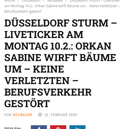
Home
›
Düsseldorf
›
Aktuelles
›
Düsseldorf Sturm – Liveticker
am Montag 10.2.: Orkan Sabine wirft Bäume um – keine Verletzten –
Berufsverkehr gestört
DÜSSELDORF STURM –
LIVETICKER AM
MONTAG 10.2.: ORKAN
SABINE WIRFT BÄUME
UM – KEINE
VERLETZTEN –
BERUFSVERKEHR
GESTÖRT
VON
NEUBAUER
10. FEBRUAR 2020