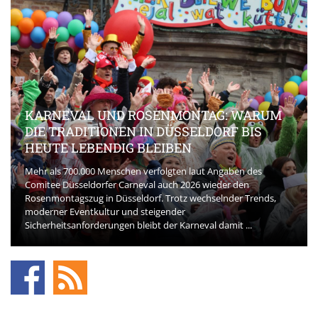
KARNEVAL UND ROSENMONTAG: WARUM
DIE TRADITIONEN IN DÜSSELDORF BIS
HEUTE LEBENDIG BLEIBEN
Mehr als 700.000 Menschen verfolgten laut Angaben des
Comitee Düsseldorfer Carneval auch 2026 wieder den
Rosenmontagszug in Düsseldorf. Trotz wechselnder Trends,
moderner Eventkultur und steigender
Sicherheitsanforderungen bleibt der Karneval damit ...