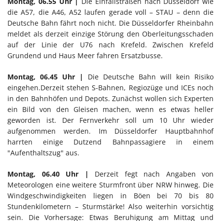
Montag, 06.55 Uhr |
Die Einfallstraßen nach Düsseldorf wie
die A57, die A46, A52 laufen gerade voll – STAU – denn die
Deutsche Bahn fährt noch nicht. Die Düsseldorfer Rheinbahn
meldet als derzeit einzige Störung den Oberleitungsschaden
auf der Linie der U76 nach Krefeld. Zwischen Krefeld
Grundend und Haus Meer fahren Ersatzbusse.
Montag, 06.45 Uhr |
Die Deutsche Bahn will kein Risiko
eingehen.Derzeit stehen S-Bahnen, Regiozüge und ICEs noch
in den Bahnhöfen und Depots. Zunächst wollen sich Experten
ein Bild von den Gleisen machen, wenn es etwas heller
geworden ist. Der Fernverkehr soll um 10 Uhr wieder
aufgenommen werden. Im Düsseldorfer Hauptbahnhof
harrten einige Dutzend Bahnpassagiere in einem
"Aufenthaltszug" aus.
Montag, 06.40 Uhr |
Derzeit fegt nach Angaben von
Meteorologen eine weitere Sturmfront über NRW hinweg. Die
Windgeschwindigkeiten liegen in Böen bei 70 bis 80
Stundenkilometern – Sturmstärke! Also weiterhin vorsichtig
sein. Die Vorhersage: Etwas Beruhigung am Mittag und