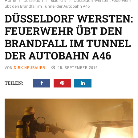
Home
›
Düsseldorf
›
Blaulicht
›
Düsseldorf Wersten: Feuerwehr
übt den Brandfall im Tunnel der Autobahn A46
DÜSSELDORF WERSTEN:
FEUERWEHR ÜBT DEN
BRANDFALL IM TUNNEL
DER AUTOBAHN A46
VON
DIRK NEUBAUER
15. SEPTEMBER 2019
TEILEN: