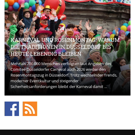
KARNEVAL UND ROSENMONTAG: WARUM
DIE TRADITIONEN IN DÜSSELDORF BIS
HEUTE LEBENDIG BLEIBEN
Mehr als 700.000 Menschen verfolgten laut Angaben des
Comitee Düsseldorfer Carneval auch 2026 wieder den
Rosenmontagszug in Düsseldorf. Trotz wechselnder Trends,
moderner Eventkultur und steigender
Sicherheitsanforderungen bleibt der Karneval damit ...