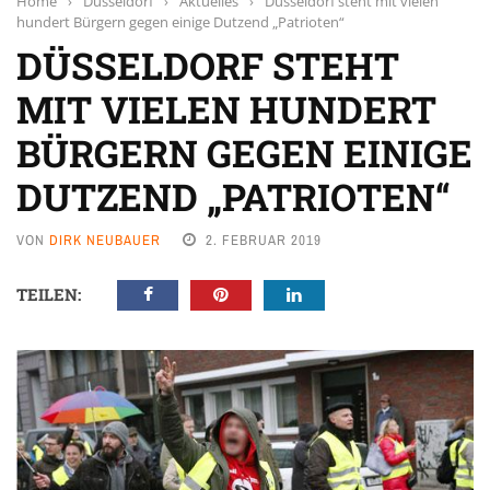
Home
›
Düsseldorf
›
Aktuelles
›
Düsseldorf steht mit vielen
hundert Bürgern gegen einige Dutzend „Patrioten“
DÜSSELDORF STEHT
MIT VIELEN HUNDERT
BÜRGERN GEGEN EINIGE
DUTZEND „PATRIOTEN“
VON
DIRK NEUBAUER
2. FEBRUAR 2019
TEILEN: