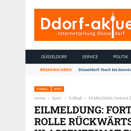
INTERNETZEITUNG DÜSSELDORF
DÜSSELDORF
SERVICE
POLITIK
BREAKING NEWS
Düsseldorf: Noch bis Sonnt
FUSSBALL
SPORT
Home
›
Sport
›
Fußball
›
EILMELDUNG: Fortuna Düs
EILMELDUNG: FOR
ROLLE RÜCKWÄRTS 