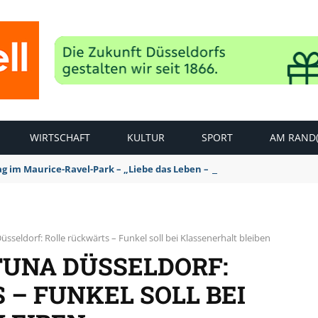
WIRTSCHAFT
KULTUR
SPORT
AM RAND(
ag im Maurice-Ravel-Park – „Liebe das Leben – pempelfort music wee
seldorf: Rolle rückwärts – Funkel soll bei Klassenerhalt bleiben
TUNA DÜSSELDORF:
– FUNKEL SOLL BEI