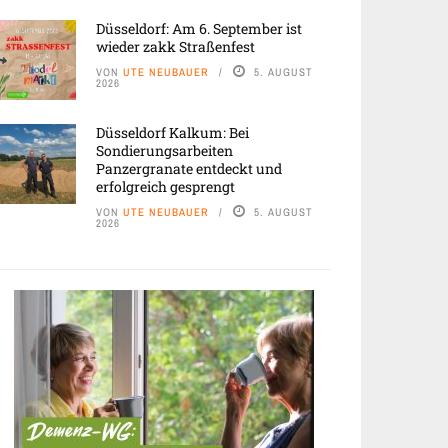
Düsseldorf: Am 6. September ist
wieder zakk Straßenfest
VON
UTE NEUBAUER
5. AUGUST
2026
Düsseldorf Kalkum: Bei
Sondierungsarbeiten
Panzergranate entdeckt und
erfolgreich gesprengt
VON
UTE NEUBAUER
5. AUGUST
2026