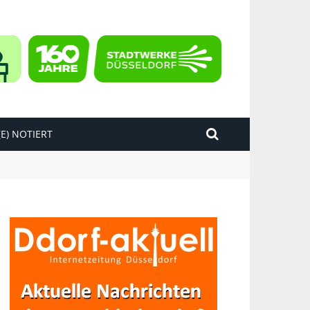
E) NOTIERT
kend“