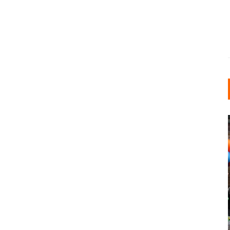
INDUSTRIELLER CHIC: WIE
KUNSTSTOFFFENSTER DEN
LOFT-STIL IN IHREM
EINFAMILIENHAUS