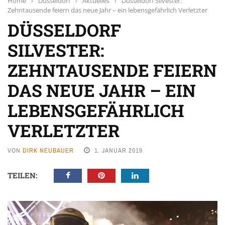
Home
›
Düsseldorf
›
Aktuelles
›
Düsseldorf Silvester:
Zehntausende feiern das neue Jahr – ein lebensgefährlich Verletzter
DÜSSELDORF
SILVESTER:
ZEHNTAUSENDE FEIERN
DAS NEUE JAHR – EIN
LEBENSGEFÄHRLICH
VERLETZTER
VON
DIRK NEUBAUER
1. JANUAR 2019
TEILEN: