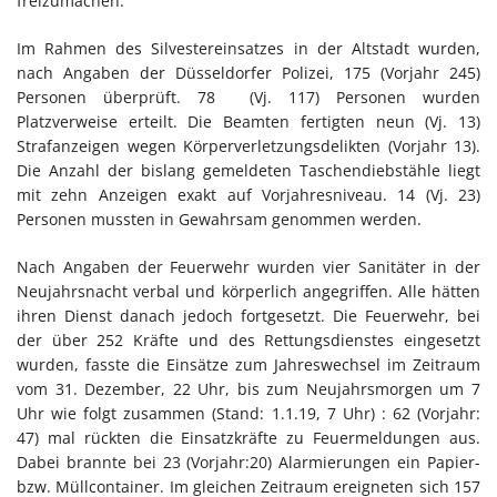
freizumachen.
Im Rahmen des Silvestereinsatzes in der Altstadt wurden,
nach Angaben der Düsseldorfer Polizei, 175 (Vorjahr 245)
Personen überprüft. 78 (Vj. 117) Personen wurden
Platzverweise erteilt. Die Beamten fertigten neun (Vj. 13)
Strafanzeigen wegen Körperverletzungsdelikten (Vorjahr 13).
Die Anzahl der bislang gemeldeten Taschendiebstähle liegt
mit zehn Anzeigen exakt auf Vorjahresniveau. 14 (Vj. 23)
Personen mussten in Gewahrsam genommen werden.
Nach Angaben der Feuerwehr wurden vier Sanitäter in der
Neujahrsnacht verbal und körperlich angegriffen. Alle hätten
ihren Dienst danach jedoch fortgesetzt. Die Feuerwehr, bei
der über 252 Kräfte und des Rettungsdienstes eingesetzt
wurden, fasste die Einsätze zum Jahreswechsel im Zeitraum
vom 31. Dezember, 22 Uhr, bis zum Neujahrsmorgen um 7
Uhr wie folgt zusammen (Stand: 1.1.19, 7 Uhr) : 62 (Vorjahr:
47) mal rückten die Einsatzkräfte zu Feuermeldungen aus.
Dabei brannte bei 23 (Vorjahr:20) Alarmierungen ein Papier-
bzw. Müllcontainer. Im gleichen Zeitraum ereigneten sich 157