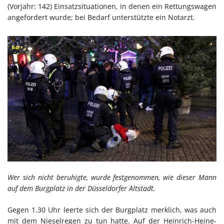
(Vorjahr: 142) Einsatzsituationen, in denen ein Rettungswagen
angefordert wurde; bei Bedarf unterstützte ein Notarzt.
Wer sich nicht beruhigte, wurde festgenommen, wie dieser Mann
auf dem Burgplatz in der Düsseldorfer Altstadt.
Gegen 1.30 Uhr leerte sich der Burgplatz merklich, was auch
mit dem Nieselregen zu tun hatte. Auf der Heinrich-Heine-