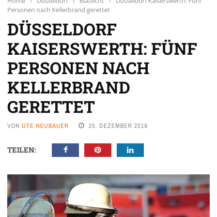
Home
›
Düsseldorf
›
Blaulicht
›
Düsseldorf Kaiserswerth: Fünf
Personen nach Kellerbrand gerettet
DÜSSELDORF
KAISERSWERTH: FÜNF
PERSONEN NACH
KELLERBRAND
GERETTET
VON
UTE NEUBAUER
25. DEZEMBER 2018
TEILEN: