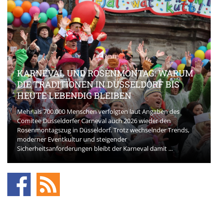
KARNEVAL UND ROSENMONTAG: WARUM
DIE TRADITIONEN IN DÜSSELDORF BIS
HEUTE LEBENDIG BLEIBEN
Mehr als 700.000 Menschen verfolgten laut Angaben des
Comitee Düsseldorfer Carneval auch 2026 wieder den
Rosenmontagszug in Düsseldorf. Trotz wechselnder Trends,
moderner Eventkultur und steigender
Sicherheitsanforderungen bleibt der Karneval damit ...