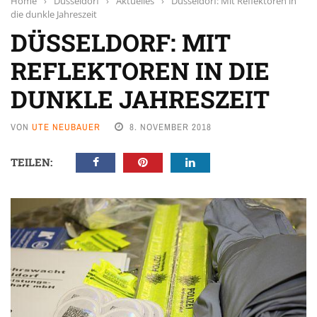
Home
›
Düsseldorf
›
Aktuelles
›
Düsseldorf: Mit Reflektoren in
die dunkle Jahreszeit
DÜSSELDORF: MIT
REFLEKTOREN IN DIE
DUNKLE JAHRESZEIT
VON
UTE NEUBAUER
8. NOVEMBER 2018
TEILEN: