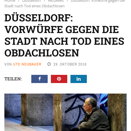
Home
›
Düsseldorf
›
Aktuelles
›
Düsseldorf: Vorwürfe gegen die
Stadt nach Tod eines Obdachlosen
DÜSSELDORF:
VORWÜRFE GEGEN DIE
STADT NACH TOD EINES
OBDACHLOSEN
VON
UTE NEUBAUER
29. OKTOBER 2018
TEILEN: