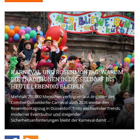
KARNEVAL UND ROSENMONTAG: WARUM
DIE TRADITIONEN IN DÜSSELDORF BIS
HEUTE LEBENDIG BLEIBEN
Mehr als 700.000 Menschen verfolgten laut Angaben des
Comitee Düsseldorfer Carneval auch 2026 wieder den
Rosenmontagszug in Düsseldorf. Trotz wechselnder Trends,
moderner Eventkultur und steigender
Sicherheitsanforderungen bleibt der Karneval damit ...