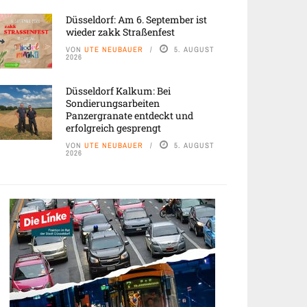
Düsseldorf: Am 6. September ist
wieder zakk Straßenfest
VON
UTE NEUBAUER
5. AUGUST
2026
Düsseldorf Kalkum: Bei
Sondierungsarbeiten
Panzergranate entdeckt und
erfolgreich gesprengt
VON
UTE NEUBAUER
5. AUGUST
2026