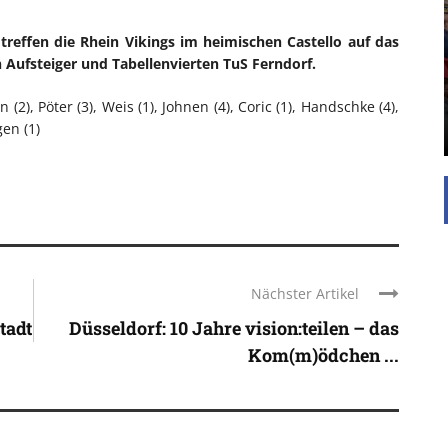
UNTERSTÜTZEN
reffen die Rhein Vikings im heimischen Castello auf das
Die Inspiration des industriellen Chics sind die
Aufsteiger und Tabellenvierten TuS Ferndorf.
Werkshallen des Industriezeitalters. Die Basis für
diesen Stil sind große Räume, schlicht gehalten
(2), Pöter (3), Weis (1), Johnen (4), Coric (1), Handschke (4),
mit rustikalen Elementen und großen
Fensterflächen. Wie so vieles wurde ...
gen (1)
Nächster Artikel
tadt
Düsseldorf: 10 Jahre vision:teilen – das
Kom(m)ödchen ...