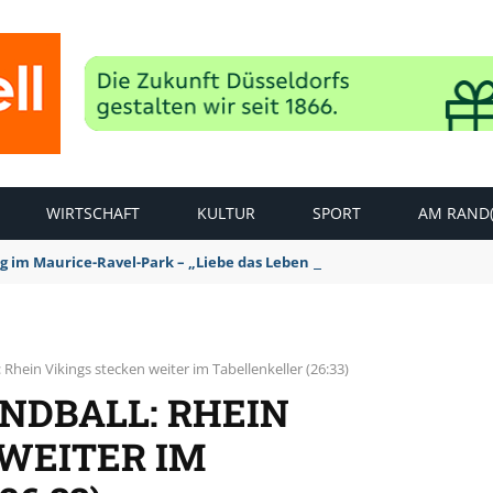
WIRTSCHAFT
KULTUR
SPORT
AM RAND(
ag im Maurice-Ravel-Park – „Liebe das Leben – pempelfort music wee
 Rhein Vikings stecken weiter im Tabellenkeller (26:33)
NDBALL: RHEIN
 WEITER IM