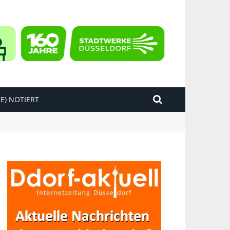
E) NOTIERT
kend“