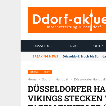
INTERNETZEITUNG DÜSSELDORF
DÜSSELDORF
SERVICE
POLITIK
BREAKING NEWS
Düsseldorf: Noch bis Sonnt
HANDBALL
SPORT
Home
›
Sport
›
Handball
›
Düsseldorfer Handball:
DÜSSELDORFER HA
VIKINGS STECKEN