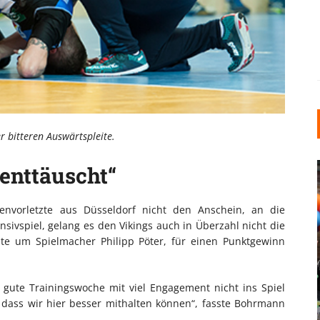
er bitteren Auswärtspleite.
 enttäuscht“
nvorletzte aus Düsseldorf nicht den Anschein, an die
ivspiel, gelang es den Vikings auch in Überzahl nicht die
te um Spielmacher Philipp Pöter, für einen Punktgewinn
INDUSTRIELLER CHIC: WIE
KUNSTSTOFFFENSTER DEN
e gute Trainingswoche mit viel Engagement nicht ins Spiel
LOFT-STIL IN IHREM
dass wir hier besser mithalten können“, fasste Bohrmann
EINFAMILIENHAUS