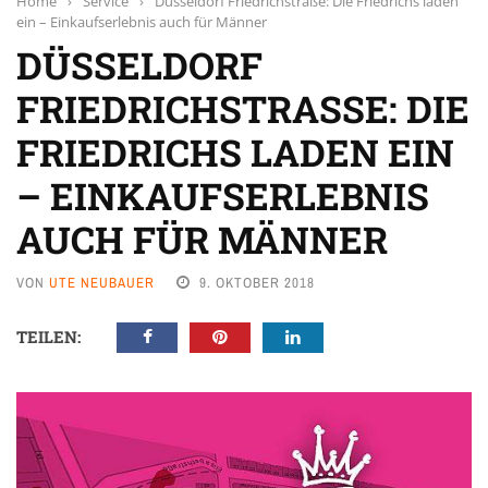
Home
›
Service
›
Düsseldorf Friedrichstraße: Die Friedrichs laden
ein – Einkaufserlebnis auch für Männer
DÜSSELDORF
FRIEDRICHSTRASSE: DIE F
RIEDRICHS LADEN EIN –
EINKAUFSERLEBNIS A
UCH FÜR MÄNNER
VON
UTE NEUBAUER
9. OKTOBER 2018
TEILEN: