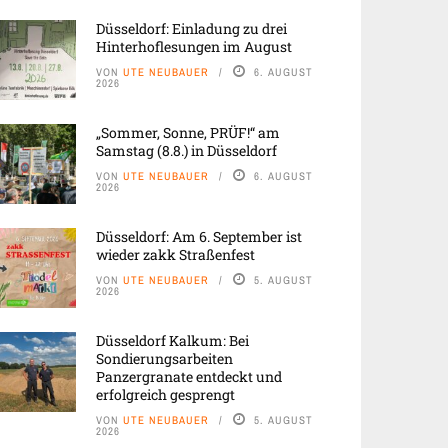
Düsseldorf: Einladung zu drei
Hinterhoflesungen im August
VON
UTE NEUBAUER
6. AUGUST
2026
„Sommer, Sonne, PRÜF!“ am
Samstag (8.8.) in Düsseldorf
VON
UTE NEUBAUER
6. AUGUST
2026
Düsseldorf: Am 6. September ist
wieder zakk Straßenfest
VON
UTE NEUBAUER
5. AUGUST
2026
Düsseldorf Kalkum: Bei
Sondierungsarbeiten
Panzergranate entdeckt und
erfolgreich gesprengt
VON
UTE NEUBAUER
5. AUGUST
2026