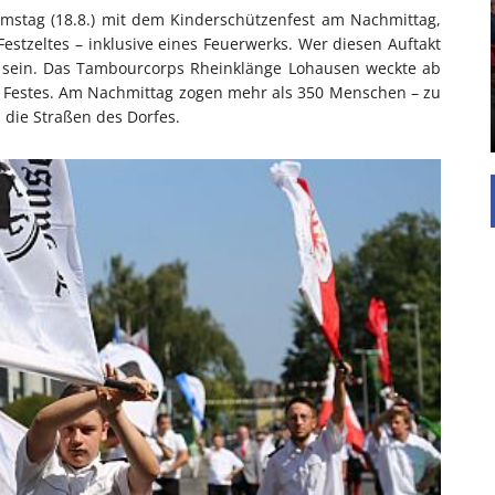
mstag (18.8.) mit dem Kinderschützenfest am Nachmittag,
Die Inspiration des industriellen Chics sind die
stzeltes – inklusive eines Feuerwerks. Wer diesen Auftakt
Werkshallen des Industriezeitalters. Die Basis für
k sein. Das Tambourcorps Rheinklänge Lohausen weckte ab
diesen Stil sind große Räume, schlicht gehalten
es Festes. Am Nachmittag zogen mehr als 350 Menschen – zu
mit rustikalen Elementen und großen
 die Straßen des Dorfes.
Fensterflächen. Wie so vieles wurde ...