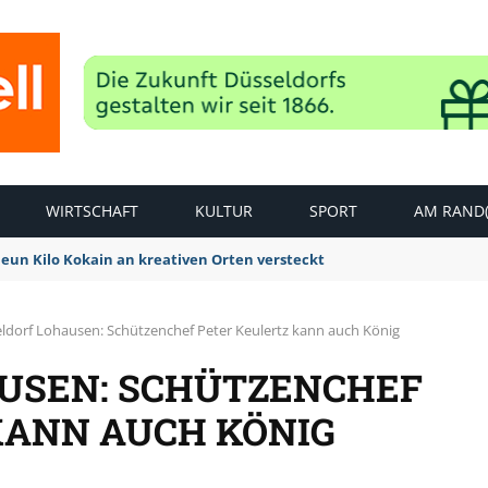
WIRTSCHAFT
KULTUR
SPORT
AM RAND(
Neun Kilo Kokain an kreativen Orten versteckt
ldorf Lohausen: Schützenchef Peter Keulertz kann auch König
USEN: SCHÜTZENCHEF
KANN AUCH KÖNIG