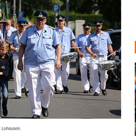
INDUSTRIELLER CHIC: WIE
KUNSTSTOFFFENSTER DEN
LOFT-STIL IN IHREM
EINFAMILIENHAUS
e Lohausen.
UNTERSTÜTZEN