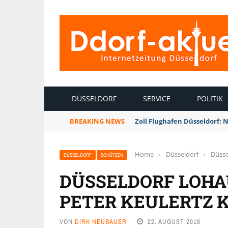
INTERNETZEITUNG DÜSSELDORF
DÜSSELDORF
SERVICE
POLITIK
BREAKING NEWS
Zoll Flughafen Düsseldorf: 
Home
›
Düsseldorf
›
Düsse
DÜSSELDORF
SCHÜTZEN
DÜSSELDORF LOHA
PETER KEULERTZ 
VON
DIRK NEUBAUER
22. AUGUST 2018