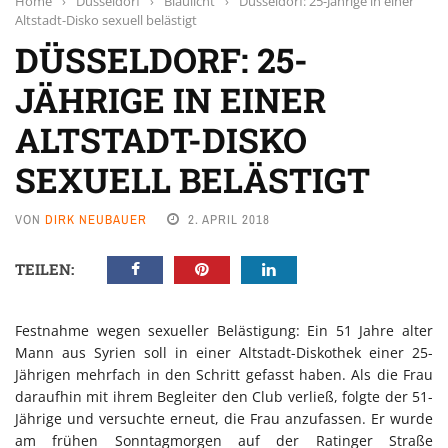
Home
›
Düsseldorf
›
Blaulicht
›
Düsseldorf: 25-Jährige in einer
Altstadt-Disko sexuell belästigt
DÜSSELDORF: 25-
JÄHRIGE IN EINER
ALTSTADT-DISKO
SEXUELL BELÄSTIGT
VON
DIRK NEUBAUER
2. APRIL 2018
TEILEN:
Festnahme wegen sexueller Belästigung: Ein 51 Jahre alter
Mann aus Syrien soll in einer Altstadt-Diskothek einer 25-
Jährigen mehrfach in den Schritt gefasst haben. Als die Frau
daraufhin mit ihrem Begleiter den Club verließ, folgte der 51-
Jährige und versuchte erneut, die Frau anzufassen. Er wurde
am frühen Sonntagmorgen auf der Ratinger Straße