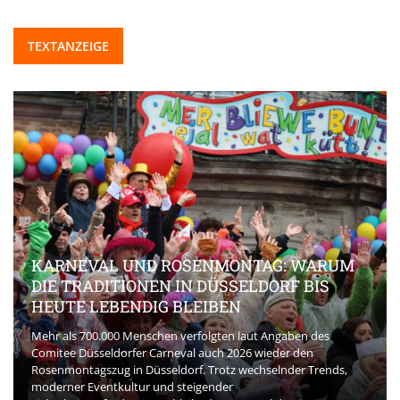
TEXTANZEIGE
KARNEVAL UND ROSENMONTAG: WARUM
DIE TRADITIONEN IN DÜSSELDORF BIS
HEUTE LEBENDIG BLEIBEN
Mehr als 700.000 Menschen verfolgten laut Angaben des
Comitee Düsseldorfer Carneval auch 2026 wieder den
Rosenmontagszug in Düsseldorf. Trotz wechselnder Trends,
moderner Eventkultur und steigender