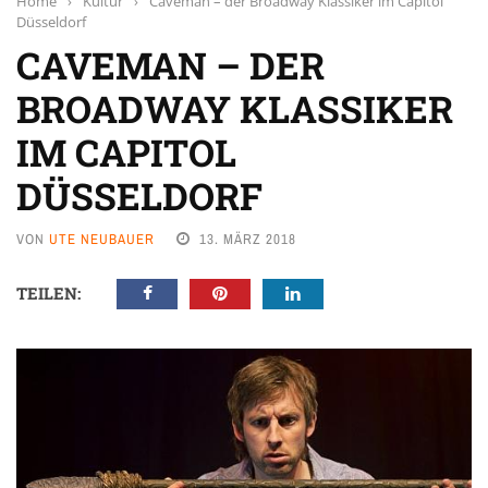
Home
›
Kultur
›
Caveman – der Broadway Klassiker im Capitol
Düsseldorf
CAVEMAN – DER
BROADWAY KLASSIKER
IM CAPITOL
DÜSSELDORF
VON
UTE NEUBAUER
13. MÄRZ 2018
TEILEN: