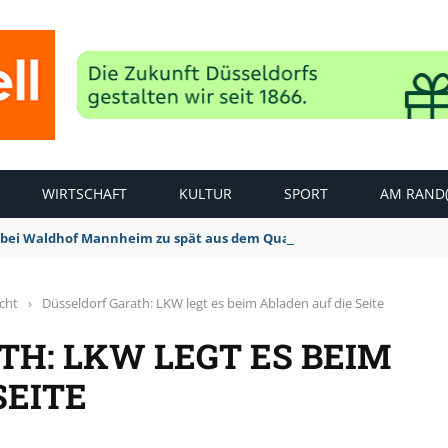
WIRTSCHAFT
KULTUR
SPORT
AM RAND(
bei Waldhof Mannheim zu spät aus dem Quark: 1:2 Niederlage
icht
›
Düsseldorf Garath: LKW legt es beim Abladen auf die Seite
H: LKW LEGT ES BEIM
SEITE