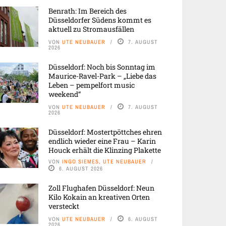
Benrath: Im Bereich des
Düsseldorfer Südens kommt es
aktuell zu Stromausfällen
VON
UTE NEUBAUER
7. AUGUST
2026
Düsseldorf: Noch bis Sonntag im
Maurice-Ravel-Park – „Liebe das
Leben – pempelfort music
weekend“
VON
UTE NEUBAUER
7. AUGUST
2026
Düsseldorf: Mostertpöttches ehren
endlich wieder eine Frau – Karin
Houck erhält die Klinzing Plakette
VON
INGO SIEMES, UTE NEUBAUER
6. AUGUST 2026
Zoll Flughafen Düsseldorf: Neun
Kilo Kokain an kreativen Orten
versteckt
VON
UTE NEUBAUER
6. AUGUST
2026