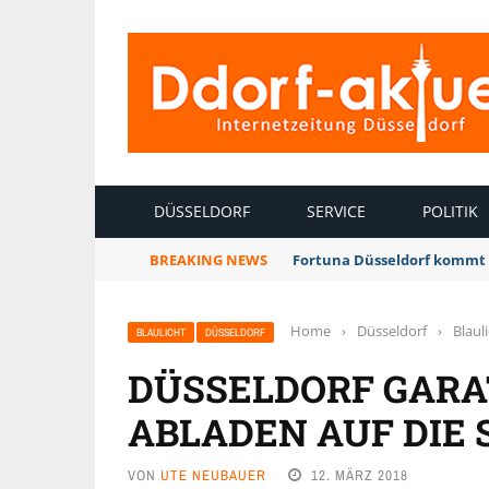
INTERNETZEITUNG DÜSSELDORF
DÜSSELDORF
SERVICE
POLITIK
BREAKING NEWS
Fortuna Düsseldorf kommt 
Home
›
Düsseldorf
›
Blaul
BLAULICHT
DÜSSELDORF
DÜSSELDORF GARAT
ABLADEN AUF DIE 
VON
UTE NEUBAUER
12. MÄRZ 2018