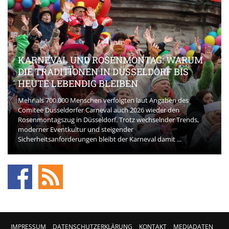
KARNEVAL UND ROSENMONTAG: WARUM
DIE TRADITIONEN IN DÜSSELDORF BIS
HEUTE LEBENDIG BLEIBEN
Mehr als 700.000 Menschen verfolgten laut Angaben des
Comitee Düsseldorfer Carneval auch 2026 wieder den
Rosenmontagszug in Düsseldorf. Trotz wechselnder Trends,
moderner Eventkultur und steigender
Sicherheitsanforderungen bleibt der Karneval damit ...
IMPRESSUM
DATENSCHUTZERKLÄRUNG
KONTAKT
MEDIADATEN