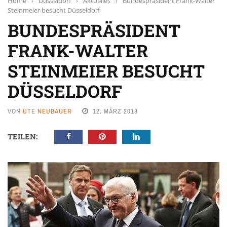
Home
›
Düsseldorf
›
Aktuelles
›
Bundespräsident Frank-Walter
Steinmeier besucht Düsseldorf
BUNDESPRÄSIDENT
FRANK-WALTER
STEINMEIER BESUCHT
DÜSSELDORF
VON
UTE NEUBAUER
12. MÄRZ 2018
TEILEN: