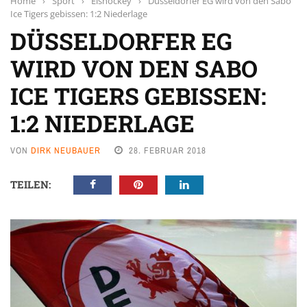
Home
›
Sport
›
Eishockey
›
Düsseldorfer EG wird von den Sabo
Ice Tigers gebissen: 1:2 Niederlage
DÜSSELDORFER EG
WIRD VON DEN SABO
ICE TIGERS GEBISSEN:
1:2 NIEDERLAGE
VON
DIRK NEUBAUER
28. FEBRUAR 2018
TEILEN: