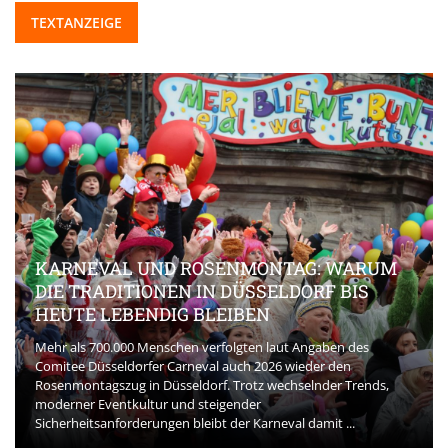
TEXTANZEIGE
KARNEVAL UND ROSENMONTAG: WARUM
DIE TRADITIONEN IN DÜSSELDORF BIS
HEUTE LEBENDIG BLEIBEN
Mehr als 700.000 Menschen verfolgten laut Angaben des
Comitee Düsseldorfer Carneval auch 2026 wieder den
Rosenmontagszug in Düsseldorf. Trotz wechselnder Trends,
moderner Eventkultur und steigender
Sicherheitsanforderungen bleibt der Karneval damit ...