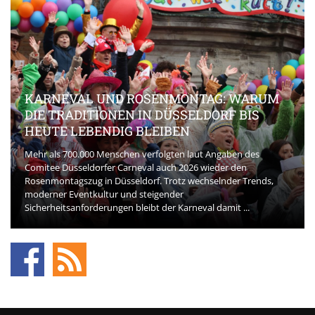
KARNEVAL UND ROSENMONTAG: WARUM
DIE TRADITIONEN IN DÜSSELDORF BIS
HEUTE LEBENDIG BLEIBEN
Mehr als 700.000 Menschen verfolgten laut Angaben des
Comitee Düsseldorfer Carneval auch 2026 wieder den
Rosenmontagszug in Düsseldorf. Trotz wechselnder Trends,
moderner Eventkultur und steigender
Sicherheitsanforderungen bleibt der Karneval damit ...