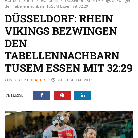
Home
›
Sport
›
Handball
›
Düsseldorf: Rhein Vikings bezwingen
den Tabellennachbarn TuSEM Essen mit 32:29
DÜSSELDORF: RHEIN
VIKINGS BEZWINGEN
DEN
TABELLENNACHBARN
TUSEM ESSEN MIT 32:29
VON
DIRK NEUBAUER
23. FEBRUAR 2018
TEILEN: