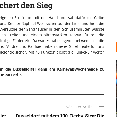
ichert den Sieg
eigenen Strafraum mit der Hand und sah dafür die Gelbe
una-Keeper Raphael Wolf sicher auf der Linie und hielt die
sivversuche der Sandhäuser in den Schlussminuten wusste
ühen Treffer und einem bärenstarken Torwart fuhren die
ichtige Zähler ein. Da war es naheliegend, bei wem sich die
e: "André und Raphael haben dieses Spiel heute für uns
elende sicher. Mit 43 Punkten bleibt die Funkel-Elf weiter
en die Düsseldorfer dann am Karnevalswochenende (9.
Union Berlin.
INDUSTRIELLER CHIC: WIE
KUNSTSTOFFFENSTER DEN
Nächster Artikel
LOFT-STIL IN IHREM
ler
Düsseldorf mit dem 100. Derby-Sieg: Die