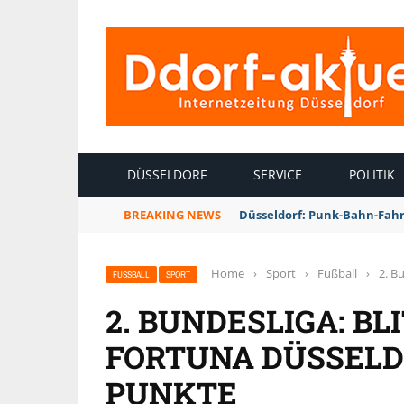
INTERNETZEITUNG DÜSSELDORF
DÜSSELDORF
SERVICE
POLITIK
BREAKING NEWS
Düsseldorf: Punk-Bahn-Fah
Home
›
Sport
›
Fußball
›
2. B
FUSSBALL
SPORT
2. BUNDESLIGA: B
FORTUNA DÜSSELD
PUNKTE