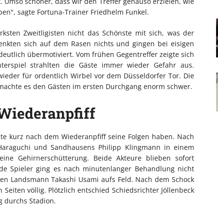
 Umso schöner, dass wir den Treffer genauso erzielen, wie
ben", sagte Fortuna-Trainer Friedhelm Funkel.
ksten Zweitligisten nicht das Schönste mit sich, was der
enkten sich auf dem Rasen nichts und gingen bei eisigen
eutlich übermotiviert. Vom frühen Gegentreffer zeigte sich
nterspiel strahlten die Gäste immer wieder Gefahr aus.
ieder für ordentlich Wirbel vor dem Düsseldorfer Tor. Die
machte es den Gästen im ersten Durchgang enorm schwer.
Wiederanpfiff
te kurz nach dem Wiederanpfiff seine Folgen haben. Nach
Haraguchi und Sandhausens Philipp Klingmann in einem
eine Gehirnerschütterung. Beide Akteure blieben sofort
ide Spieler ging es nach minutenlanger Behandlung nicht
ssen Landsmann Takashi Usami aufs Feld. Nach dem Schock
 Seiten völlig. Plötzlich entschied Schiedsrichter Jöllenbeck
g durchs Stadion.