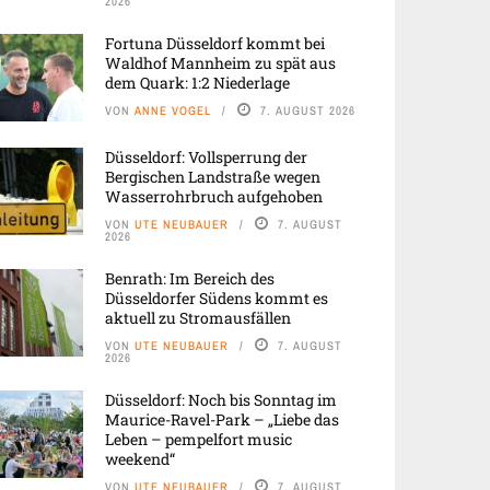
2026
Fortuna Düsseldorf kommt bei
Waldhof Mannheim zu spät aus
dem Quark: 1:2 Niederlage
VON
ANNE VOGEL
7. AUGUST 2026
Düsseldorf: Vollsperrung der
Bergischen Landstraße wegen
Wasserrohrbruch aufgehoben
VON
UTE NEUBAUER
7. AUGUST
2026
Benrath: Im Bereich des
Düsseldorfer Südens kommt es
aktuell zu Stromausfällen
VON
UTE NEUBAUER
7. AUGUST
2026
Düsseldorf: Noch bis Sonntag im
Maurice-Ravel-Park – „Liebe das
Leben – pempelfort music
weekend“
VON
UTE NEUBAUER
7. AUGUST