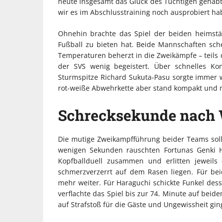
heute insgesamt das Glück des Tüchtigen gehabt.
wir es im Abschlusstraining noch ausprobiert ha
Ohnehin brachte das Spiel der beiden heimstär
Fußball zu bieten hat. Beide Mannschaften sch
Temperaturen beherzt in die Zweikämpfe – teils d
der SVS wenig begeistert. Über schnelles Ko
Sturmspitze Richard Sukuta-Pasu sorgte immer w
rot-weiße Abwehrkette aber stand kompakt und 
Schrecksekunde nach 
Die mutige Zweikampfführung beider Teams soll
wenigen Sekunden rauschten Fortunas Genki 
Kopfballduell zusammen und erlitten jeweils 
schmerzverzerrt auf dem Rasen liegen. Für be
mehr weiter. Für Haraguchi schickte Funkel de
verflachte das Spiel bis zur 74. Minute auf beiden
auf Strafstoß für die Gäste und Ungewissheit gin