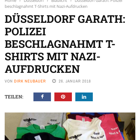
Home
›
Düsseldorf
›
Blaulicht
›
Düsseldorf Garath: Polizei
beschlagnahmt T-Shirts mit Nazi-Aufdrucken
DÜSSELDORF GARATH:
POLIZEI
BESCHLAGNAHMT T-
SHIRTS MIT NAZI-
AUFDRUCKEN
VON
DIRK NEUBAUER
26. JANUAR 2018
TEILEN: