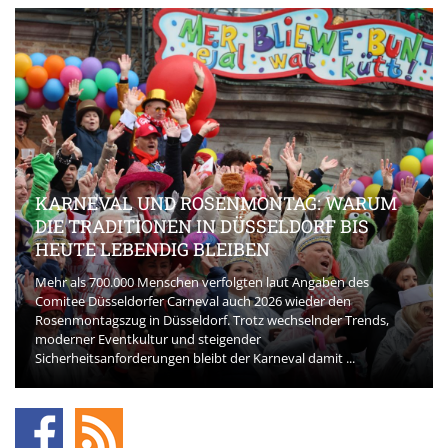
KARNEVAL UND ROSENMONTAG: WARUM
DIE TRADITIONEN IN DÜSSELDORF BIS
HEUTE LEBENDIG BLEIBEN
Mehr als 700.000 Menschen verfolgten laut Angaben des
Comitee Düsseldorfer Carneval auch 2026 wieder den
Rosenmontagszug in Düsseldorf. Trotz wechselnder Trends,
moderner Eventkultur und steigender
Sicherheitsanforderungen bleibt der Karneval damit ...