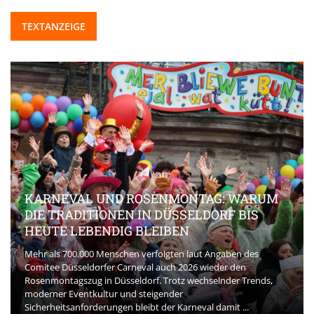
TEXTANZEIGE
KARNEVAL UND ROSENMONTAG: WARUM
DIE TRADITIONEN IN DÜSSELDORF BIS
HEUTE LEBENDIG BLEIBEN
Mehr als 700.000 Menschen verfolgten laut Angaben des
Comitee Düsseldorfer Carneval auch 2026 wieder den
Rosenmontagszug in Düsseldorf. Trotz wechselnder Trends,
moderner Eventkultur und steigender
Sicherheitsanforderungen bleibt der Karneval damit ...