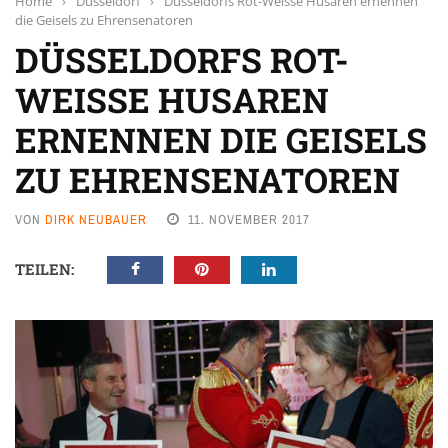
Home
›
Düsseldorf
›
Düsseldorfs Rot-Weisse Husaren ernennen
die Geisels zu Ehrensenatoren
DÜSSELDORFS ROT-
WEISSE HUSAREN
ERNENNEN DIE GEISELS
ZU EHRENSENATOREN
VON
DIRK NEUBAUER
11. NOVEMBER 2017
TEILEN: