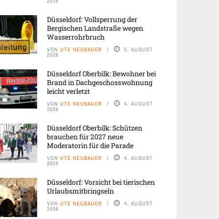
2026
Düsseldorf: Vollsperrung der
Bergischen Landstraße wegen
Wasserrohrbruch
VON
UTE NEUBAUER
5. AUGUST
2026
Düsseldorf Oberbilk: Bewohner bei
Brand in Dachgeschosswohnung
leicht verletzt
VON
UTE NEUBAUER
4. AUGUST
2026
Düsseldorf Oberbilk: Schützen
brauchen für 2027 neue
Moderatorin für die Parade
VON
UTE NEUBAUER
4. AUGUST
2026
Düsseldorf: Vorsicht bei tierischen
Urlaubsmitbringseln
VON
UTE NEUBAUER
4. AUGUST
2026