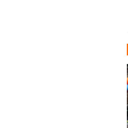
INDUSTRIELLER CHIC: WIE
KUNSTSTOFFFENSTER DEN
LOFT-STIL IN IHREM
EINFAMILIENHAUS