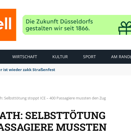
WIRTSCHAFT
KULTUR
SPORT
AM RAND(
dierungsarbeiten Panzergranate entdeckt und erfolgreich gesprengt
h: Selbsttötung stoppt ICE – 400 Passagiere mussten den Zug
ATH: SELBSTTÖTUNG
 PASSAGIERE MUSSTEN