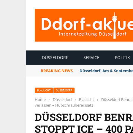
INTERNETZEITUNG DÜSSELDORF
DÜSSELDORF
SERVICE
POLITIK
BREAKING NEWS
Düsseldorf Kalkum: Bei Son
BLAULICHT
DÜSSELDORF
Home
›
Düsseldorf
›
Blaulicht
›
Düsseldorf Benrat
verlassen – Hubschraubereinsatz
DÜSSELDORF BENR
STOPPT ICE – 400