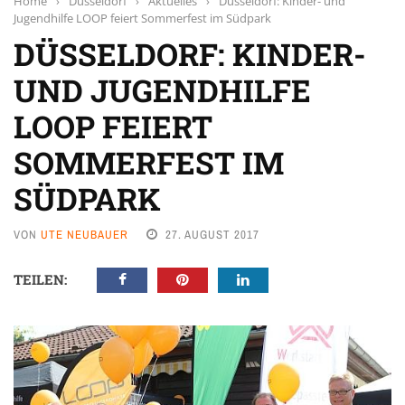
Home
›
Düsseldorf
›
Aktuelles
›
Düsseldorf: Kinder- und
Jugendhilfe LOOP feiert Sommerfest im Südpark
DÜSSELDORF: KINDER-
UND JUGENDHILFE
LOOP FEIERT
SOMMERFEST IM
SÜDPARK
VON
UTE NEUBAUER
27. AUGUST 2017
TEILEN: