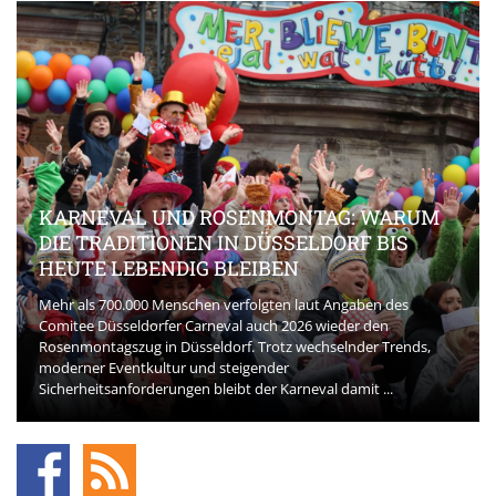
KARNEVAL UND ROSENMONTAG: WARUM
DIE TRADITIONEN IN DÜSSELDORF BIS
HEUTE LEBENDIG BLEIBEN
Mehr als 700.000 Menschen verfolgten laut Angaben des
Comitee Düsseldorfer Carneval auch 2026 wieder den
Rosenmontagszug in Düsseldorf. Trotz wechselnder Trends,
moderner Eventkultur und steigender
Sicherheitsanforderungen bleibt der Karneval damit ...