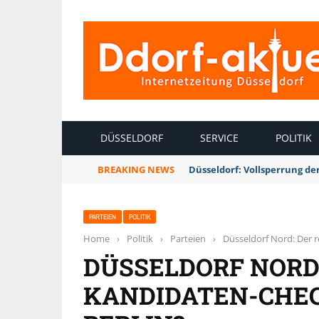
INTERNETZEITUNG DÜSSELDORF
DÜSSELDORF
SERVICE
POLITIK
BREAKING NEWS
Düsseldorf: Vollsperrung 
PARTEIEN
POLITIK
Home
›
Politik
›
Parteien
›
Düsseldorf Nord: Der r
DÜSSELDORF NORD:
KANDIDATEN-CHEC