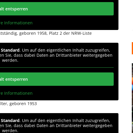
alt entsperren
re Informationen
stständig, geboren 1958, Platz 2 der NRW-Liste
n
Standard
. Um auf den eigentlichen Inhalt zuzugreifen,
ten Sie, dass dabei Daten an Drittanbieter weitergegeben
werden.
alt entsperren
re Informationen
llter, geboren 1953
INDUSTRIELLER CHIC: WIE
KUNSTSTOFFFENSTER DEN
LOFT-STIL IN IHREM
n
Standard
. Um auf den eigentlichen Inhalt zuzugreifen,
ten Sie, dass dabei Daten an Drittanbieter weitergegeben
EINFAMILIENHAUS
werden.