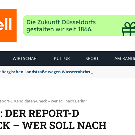
WIRTSCHAFT
KULTUR
SPORT
AM RAND(
der Bergischen Landstraße wegen Wasserrohrbruch aufgehoben
eport-D Kandidaten-Check – wer soll nach Berlin?
 DER REPORT-D
K – WER SOLL NACH