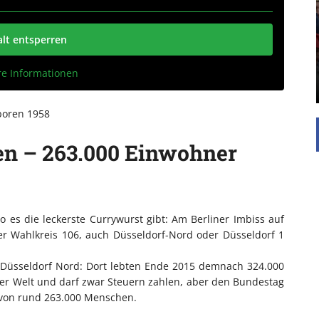
UNTERSTÜTZEN
Die Inspiration des industriellen Chics sind die
alt entsperren
Werkshallen des Industriezeitalters. Die Basis für
diesen Stil sind große Räume, schlicht gehalten
mit rustikalen Elementen und großen
re Informationen
Fensterflächen. Wie so vieles wurde ...
boren 1958
en – 263.000 Einwohner
 wo es die leckerste Currywurst gibt: Am Berliner Imbiss auf
der Wahlkreis 106, auch Düsseldorf-Nord oder Düsseldorf 1
 Düsseldorf Nord: Dort lebten Ende 2015 demnach 324.000
er Welt und darf zwar Steuern zahlen, aber den Bundestag
 von rund 263.000 Menschen.