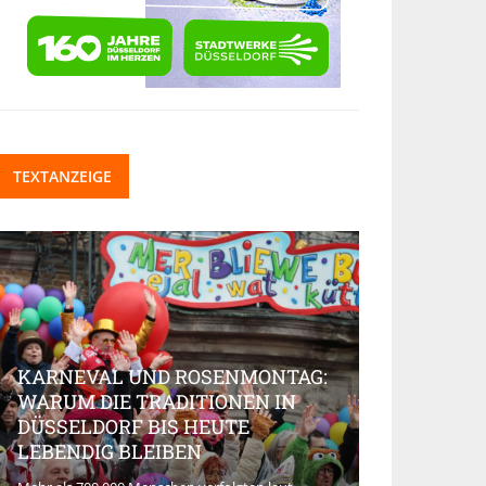
TEXTANZEIGE
KARNEVAL UND ROSENMONTAG:
WARUM DIE TRADITIONEN IN
DÜSSELDORF BIS HEUTE
BEAUTY-IN
LEBENDIG BLEIBEN
MARKT AK