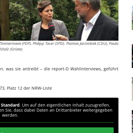
k-Zimmermann (FDP), Philipp Tacer (SPD), Thomas Jarzimbek (CDU), Paula
lsholz (Grüne).
, was sie antreibt – die report-D Wahlinterviews, geführt
73, Platz 12 der NRW-Liste
n
Standard
. Um auf den eigentlichen Inhalt zuzugreifen,
ten Sie, dass dabei Daten an Drittanbieter weitergegeben
werden.