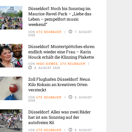
Düsseldorf: Noch bis Sonntag im
Maurice-Ravel-Park – „Liebe das
Leben – pempelfort music
weekend“
VON
UTE NEUBAUER
7. AUGUST
2026
Düsseldorf: Mostertpöttches ehren
endlich wieder eine Frau – Karin
Houck erhält die Klinzing Plakette
VON
INGO SIEMES, UTE NEUBAUER
6. AUGUST 2026
Zoll Flughafen Düsseldorf: Neun
Kilo Kokain an kreativen Orten
versteckt
VON
UTE NEUBAUER
6. AUGUST
2026
Düsseldorf: Alles was zwei Räder
hat ist am Sonntag auf der
autofreien Kö
VON
UTE NEUBAUER
6. AUGUST