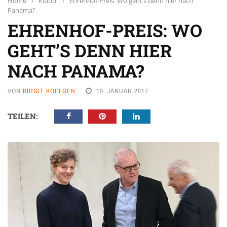
Home
›
Kultur
›
Ehrenhof-Preis: Wo geht’s denn hier nach
Panama?
EHRENHOF-PREIS: WO
GEHT’S DENN HIER
NACH PANAMA?
VON
BIRGIT KOELGEN
19. JANUAR 2017
TEILEN: