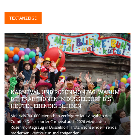
TEXTANZEIGE
KARNEVAL UND ROSENMONTAG: WARUM
DIE TRADITIONEN IN DÜSSELDORF BIS
HEUTE LEBENDIG BLEIBEN
Mehr als 700.000 Menschen verfolgten laut Angaben des
Comitee Düsseldorfer Carneval auch 2026 wieder den
Rosenmontagszug in Düsseldorf. Trotz wechselnder Trends,
moderner Eventkultur und steigender