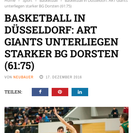
Home
›
Sport
›
Basketball
›
Basketball in Düsseldorf: ART Giants
unterliegen starker BG Dorsten (61:75)
BASKETBALL IN
DÜSSELDORF: ART
GIANTS UNTERLIEGEN
STARKER BG DORSTEN
(61:75)
VON
NEUBAUER
17. DEZEMBER 2016
TEILEN: