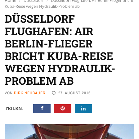
Home
›
Düsseldorf
›
Düsseldorf Flughafen: Air Berlin-Flieger bricht
Kuba-Reise wegen Hydraulik-Problem ab
DÜSSELDORF
FLUGHAFEN: AIR
BERLIN-FLIEGER
BRICHT KUBA-REISE
WEGEN HYDRAULIK-
PROBLEM AB
VON
DIRK NEUBAUER
27. AUGUST 2016
TEILEN: