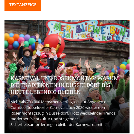
TEXTANZEIGE
KARNEVAL UND ROSENMONTAG: WARUM
DIE TRADITIONEN IN DÜSSELDORF BIS
HEUTE LEBENDIG BLEIBEN
Mehr als 700.000 Menschen verfolgten laut Angaben des
Comitee Düsseldorfer Carneval auch 2026 wieder den
Rosenmontagszug in Düsseldorf. Trotz wechselnder Trends,
moderner Eventkultur und steigender
Sicherheitsanforderungen bleibt der Karneval damit ...