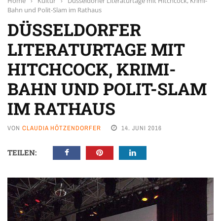
Home
›
Kultur
›
Düsseldorfer Literaturtage mit Hitchcock, Krimi-
Bahn und Polit-Slam im Rathaus
DÜSSELDORFER
LITERATURTAGE MIT
HITCHCOCK, KRIMI-
BAHN UND POLIT-SLAM
IM RATHAUS
VON
CLAUDIA HÖTZENDORFER
14. JUNI 2016
TEILEN: