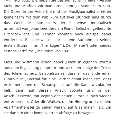
„Mr. Hitchcock, wie haben Sie das gemacht?“, fragten Verena
Meis und Mathias Wittmann zur Sonntags-Matinee im Zakk.
Die Dozentin der Heine-Uni und der Musikjournalist streiften
gemeinsam mit dem Publikum gut zwei Stunden lang durch
das Werk des Altmeisters der Suspense, musikalisch
untermalt von Johan Leenders am Piano. Selbst eingefleischte
Hitchcock-Fans und Kenner konnten noch einiges dabei
entdecken. Beispielsweise sehr seltene Aufnahmen seines
ersten Stummfilms „The Loger“ („Der Mieter“) oder seines
erstens Farbfilms „The Robe“ von 1941.
Meis und Wittmann ließen dabei „Hitch“ in eigenen Worten
aus dem Regiealltag plaudern und verrieten einige der Tricks
des Filmemachers. Beispielsweise, dass er das Ende einer
Filmrolle in „Cocktail für eine Leiche“ damit kaschierte, dass
er immer einen der Schauspieler auf die Kamera zulaufen
ließ, dann auf dessen Anzug zoomte und in der
Anschlussszene, mit Beginn der neuen Filmrolle, sich wieder
entfernen ließ. Oder die Wolken, die im Hintergrund vor dem
Apartmentfenster zu sehen waren, auf Glas malen ließ, um
sie dann in einer komplizierten Abfolge zu bewegen.