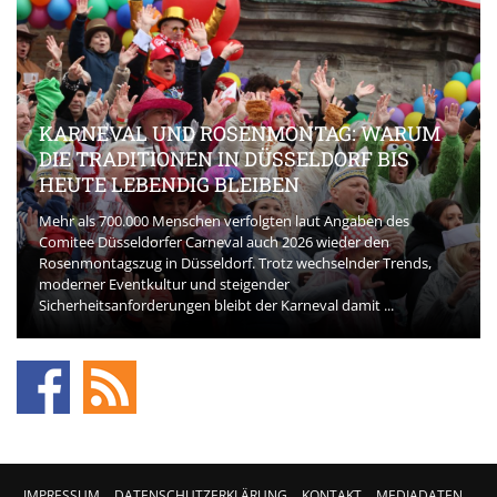
KARNEVAL UND ROSENMONTAG: WARUM
DIE TRADITIONEN IN DÜSSELDORF BIS
HEUTE LEBENDIG BLEIBEN
Mehr als 700.000 Menschen verfolgten laut Angaben des
Comitee Düsseldorfer Carneval auch 2026 wieder den
Rosenmontagszug in Düsseldorf. Trotz wechselnder Trends,
moderner Eventkultur und steigender
Sicherheitsanforderungen bleibt der Karneval damit ...
IMPRESSUM
DATENSCHUTZERKLÄRUNG
KONTAKT
MEDIADATEN