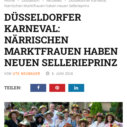
Home
›
Düsseldorf
›
Aktuelles
›
Düsseldorfer Karneval:
Närrischen Marktfrauen haben neuen Sellerieprinz
DÜSSELDORFER
KARNEVAL:
NÄRRISCHEN
MARKTFRAUEN HABEN
NEUEN SELLERIEPRINZ
VON
UTE NEUBAUER
8. JUNI 2016
TEILEN: