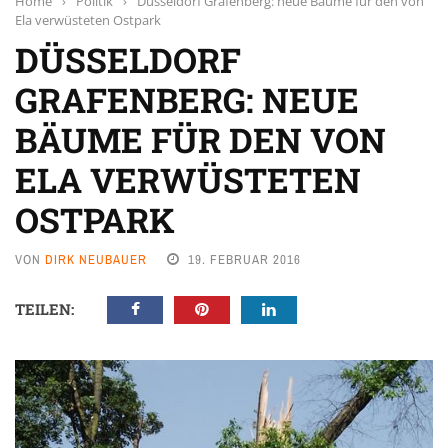
Home
›
Politik
›
Düsseldorf Grafenberg: neue Bäume für den von
Ela verwüsteten Ostpark
DÜSSELDORF
GRAFENBERG: NEUE
BÄUME FÜR DEN VON
ELA VERWÜSTETEN
OSTPARK
VON
DIRK NEUBAUER
19. FEBRUAR 2016
TEILEN: