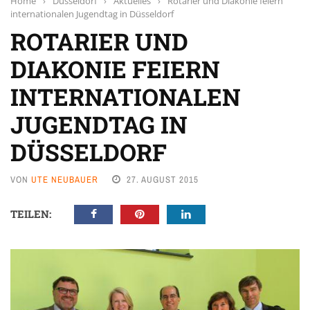
Home
›
Düsseldorf
›
Aktuelles
›
Rotarier und Diakonie feiern
internationalen Jugendtag in Düsseldorf
ROTARIER UND
DIAKONIE FEIERN
INTERNATIONALEN
JUGENDTAG IN
DÜSSELDORF
VON
UTE NEUBAUER
27. AUGUST 2015
TEILEN: