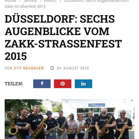
Home
›
Service
›
Events
›
Düsseldorf: Sechs Augenblicke vom
Zakk-Straßenfest 2015
DÜSSELDORF: SECHS
AUGENBLICKE VOM
ZAKK-STRASSENFEST 2
015
VON
UTE NEUBAUER
24. AUGUST 2015
TEILEN: