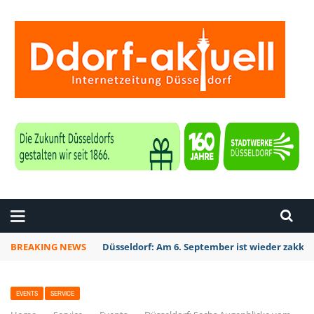
ZEITUNG DÜSSELDORF
BREAKING NEWS
Düsseldorf Kalkum: Bei Sondierungsarbeiten P
EVENTS
SERVICE