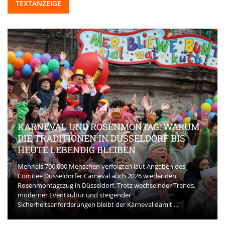
TEXTANZEIGE
KARNEVAL UND ROSENMONTAG: WARUM
DIE TRADITIONEN IN DÜSSELDORF BIS
HEUTE LEBENDIG BLEIBEN
Mehr als 700.000 Menschen verfolgten laut Angaben des
Comitee Düsseldorfer Carneval auch 2026 wieder den
Rosenmontagszug in Düsseldorf. Trotz wechselnder Trends,
moderner Eventkultur und steigender
Sicherheitsanforderungen bleibt der Karneval damit ...